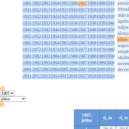
1901
1902
1903
1904
1905
1906
1907
1908
1909
1910
január
februá
1911
1912
1913
1914
1915
1916
1917
1918
1919
1920
márci
1921
1922
1923
1924
1925
1926
1927
1928
1929
1930
április
1931
1932
1933
1934
1935
1936
1937
1938
1939
1940
május
1941
1942
1943
1944
1945
1946
1947
1948
1949
1950
június
1951
1952
1953
1954
1955
1956
1957
1958
1959
1960
július
1961
1962
1963
1964
1965
1966
1967
1968
1969
1970
augus
1971
1972
1973
1974
1975
1976
1977
1978
1979
1980
szept
1981
1982
1983
1984
1985
1986
1987
1988
1989
1990
októb
1991
1992
1993
1994
1995
1996
1997
1998
1999
2000
novem
2001
2002
2003
2004
2005
2006
2007
2008
2009
2010
decem
2011
2012
2013
2014
2015
2016
2017
2018
2019
2020
1907.
d_ta
d_tx
július