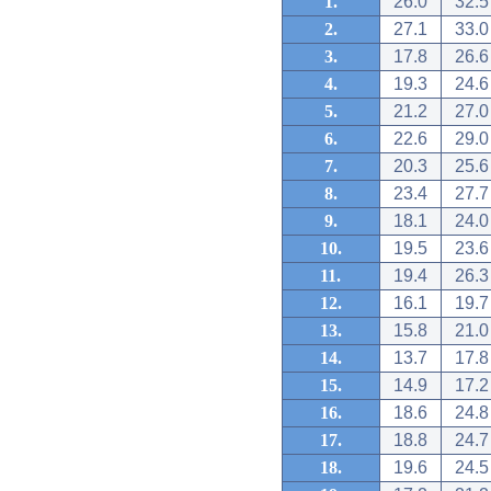
1.
26.0
32.5
2.
27.1
33.0
3.
17.8
26.6
4.
19.3
24.6
5.
21.2
27.0
6.
22.6
29.0
7.
20.3
25.6
8.
23.4
27.7
9.
18.1
24.0
10.
19.5
23.6
11.
19.4
26.3
12.
16.1
19.7
13.
15.8
21.0
14.
13.7
17.8
15.
14.9
17.2
16.
18.6
24.8
17.
18.8
24.7
18.
19.6
24.5