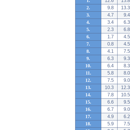
1.
12.6
15.8
2.
9.8
13.3
3.
4.7
9.4
4.
3.4
6.3
5.
2.3
6.8
6.
1.7
4.5
7.
0.8
4.5
8.
4.1
7.5
9.
6.3
9.3
10.
6.4
8.3
11.
5.8
8.0
12.
7.5
9.0
13.
10.3
12.3
14.
7.8
10.5
15.
6.6
9.5
16.
6.7
9.0
17.
4.9
6.2
18.
5.9
7.5