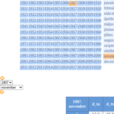
1901
1902
1903
1904
1905
1906
1907
1908
1909
1910
január
februá
1911
1912
1913
1914
1915
1916
1917
1918
1919
1920
márci
1921
1922
1923
1924
1925
1926
1927
1928
1929
1930
április
1931
1932
1933
1934
1935
1936
1937
1938
1939
1940
május
1941
1942
1943
1944
1945
1946
1947
1948
1949
1950
június
1951
1952
1953
1954
1955
1956
1957
1958
1959
1960
július
1961
1962
1963
1964
1965
1966
1967
1968
1969
1970
augus
1971
1972
1973
1974
1975
1976
1977
1978
1979
1980
szept
1981
1982
1983
1984
1985
1986
1987
1988
1989
1990
októb
1991
1992
1993
1994
1995
1996
1997
1998
1999
2000
novem
2001
2002
2003
2004
2005
2006
2007
2008
2009
2010
decem
2011
2012
2013
2014
2015
2016
2017
2018
2019
2020
1907.
d_ta
d_tx
november