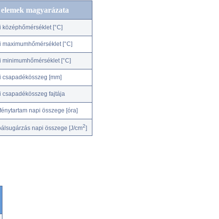
c elemek magyarázata
i középhőmérséklet [°C]
i maximumhőmérséklet [°C]
i minimumhőmérséklet [°C]
i csapadékösszeg [mm]
i csapadékösszeg fajtája
fénytartam napi összege [óra]
2
bálsugárzás napi összege [J/cm
]