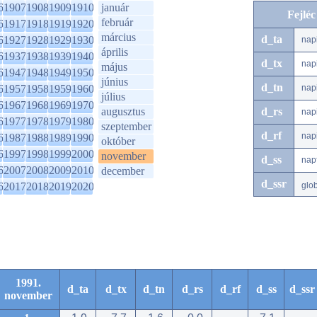
6
1907
1908
1909
1910
január
Fejlé
február
6
1917
1918
1919
1920
március
d_ta
6
1927
1928
1929
1930
nap
április
6
1937
1938
1939
1940
d_tx
nap
május
6
1947
1948
1949
1950
június
d_tn
6
1957
1958
1959
1960
nap
július
6
1967
1968
1969
1970
augusztus
d_rs
nap
6
1977
1978
1979
1980
szeptember
d_rf
nap
6
1987
1988
1989
1990
október
6
1997
1998
1999
2000
november
d_ss
nap
6
2007
2008
2009
2010
december
d_ssr
6
2017
2018
2019
2020
glo
1991.
d_ta
d_tx
d_tn
d_rs
d_rf
d_ss
d_ssr
november