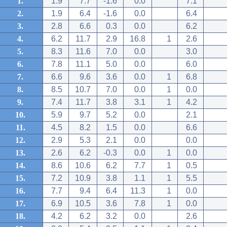
1.
1.9
7.7
-1.6
0.0
7.1
2.
1.9
6.4
-1.6
0.0
6.4
3.
2.8
6.6
0.3
0.0
6.2
4.
6.2
11.7
2.9
16.8
1
2.6
5.
8.3
11.6
7.0
0.0
3.0
6.
7.8
11.1
5.0
0.0
6.0
7.
6.6
9.6
3.6
0.0
1
6.8
8.
8.5
10.7
7.0
0.0
1
0.0
9.
7.4
11.7
3.8
3.1
1
4.2
10.
5.9
9.7
5.2
0.0
2.1
11.
4.5
8.2
1.5
0.0
6.6
12.
2.9
5.3
2.1
0.0
0.0
13.
2.6
6.2
-0.3
0.0
1
0.0
14.
8.6
10.6
6.2
7.7
1
0.5
15.
7.2
10.9
3.8
1.1
1
5.5
16.
7.7
9.4
6.4
11.3
1
0.0
17.
6.9
10.5
3.6
7.8
1
0.0
18.
4.2
6.2
3.2
0.0
2.6