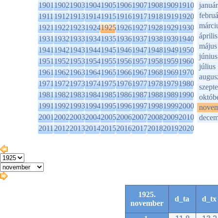
1901
1902
1903
1904
1905
1906
1907
1908
1909
1910
január
februá
1911
1912
1913
1914
1915
1916
1917
1918
1919
1920
márci
1921
1922
1923
1924
1925
1926
1927
1928
1929
1930
április
1931
1932
1933
1934
1935
1936
1937
1938
1939
1940
május
1941
1942
1943
1944
1945
1946
1947
1948
1949
1950
június
1951
1952
1953
1954
1955
1956
1957
1958
1959
1960
július
1961
1962
1963
1964
1965
1966
1967
1968
1969
1970
augus
1971
1972
1973
1974
1975
1976
1977
1978
1979
1980
szept
1981
1982
1983
1984
1985
1986
1987
1988
1989
1990
októb
1991
1992
1993
1994
1995
1996
1997
1998
1999
2000
novem
2001
2002
2003
2004
2005
2006
2007
2008
2009
2010
decem
2011
2012
2013
2014
2015
2016
2017
2018
2019
2020
1925.
d_ta
d_tx
november