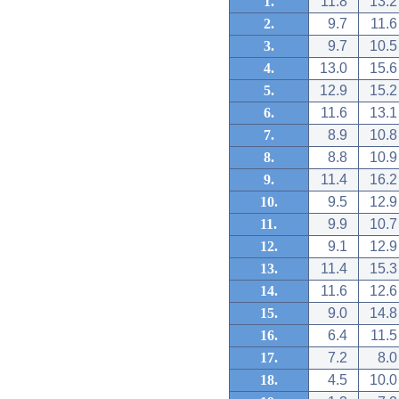
1.
11.8
13.2
2.
9.7
11.6
3.
9.7
10.5
4.
13.0
15.6
5.
12.9
15.2
6.
11.6
13.1
7.
8.9
10.8
8.
8.8
10.9
9.
11.4
16.2
10.
9.5
12.9
11.
9.9
10.7
12.
9.1
12.9
13.
11.4
15.3
14.
11.6
12.6
15.
9.0
14.8
16.
6.4
11.5
17.
7.2
8.0
18.
4.5
10.0