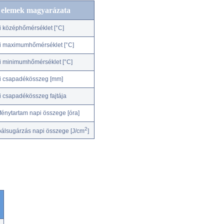
c elemek magyarázata
i középhőmérséklet [°C]
i maximumhőmérséklet [°C]
i minimumhőmérséklet [°C]
i csapadékösszeg [mm]
i csapadékösszeg fajtája
fénytartam napi összege [óra]
2
bálsugárzás napi összege [J/cm
]