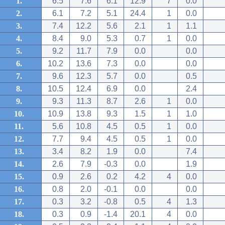
1.
6.5
7.6
6.1
12.9
7
0.0
2.
6.1
7.2
5.1
24.4
1
0.0
3.
7.4
12.2
5.6
2.1
1
1.1
4.
8.4
9.0
5.3
0.7
1
0.0
5.
9.2
11.7
7.9
0.0
0.0
6.
10.2
13.6
7.3
0.0
0.0
7.
9.6
12.3
5.7
0.0
0.5
8.
10.5
12.4
6.9
0.0
2.4
9.
9.3
11.3
8.7
2.6
1
0.0
10.
10.9
13.8
9.3
1.5
1
1.0
11.
5.6
10.8
4.5
0.5
1
0.0
12.
7.7
9.4
4.5
0.5
1
0.0
13.
3.4
8.2
1.9
0.0
7.4
14.
2.6
7.9
-0.3
0.0
1.9
15.
0.9
2.6
0.2
4.2
4
0.0
16.
0.8
2.0
-0.1
0.0
0.0
17.
0.3
3.2
-0.8
0.5
4
1.3
18.
0.3
0.9
-1.4
20.1
4
0.0