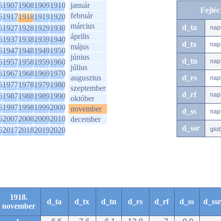
6
1907
1908
1909
1910
január
Fejlé
február
6
1917
1918
1919
1920
március
d_ta
6
1927
1928
1929
1930
nap
április
6
1937
1938
1939
1940
d_tx
nap
május
6
1947
1948
1949
1950
június
d_tn
6
1957
1958
1959
1960
nap
július
6
1967
1968
1969
1970
augusztus
d_rs
nap
6
1977
1978
1979
1980
szeptember
d_rf
nap
6
1987
1988
1989
1990
október
6
1997
1998
1999
2000
november
d_ss
nap
6
2007
2008
2009
2010
december
d_ssr
6
2017
2018
2019
2020
glo
1918.
d_ta
d_tx
d_tn
d_rs
d_rf
d_ss
d_ssr
november