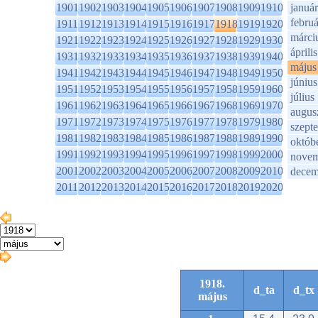
1901
1902
1903
1904
1905
1906
1907
1908
1909
1910
január
februá
1911
1912
1913
1914
1915
1916
1917
1918
1919
1920
márci
1921
1922
1923
1924
1925
1926
1927
1928
1929
1930
április
1931
1932
1933
1934
1935
1936
1937
1938
1939
1940
május
1941
1942
1943
1944
1945
1946
1947
1948
1949
1950
június
1951
1952
1953
1954
1955
1956
1957
1958
1959
1960
július
1961
1962
1963
1964
1965
1966
1967
1968
1969
1970
augus
1971
1972
1973
1974
1975
1976
1977
1978
1979
1980
szept
1981
1982
1983
1984
1985
1986
1987
1988
1989
1990
októb
1991
1992
1993
1994
1995
1996
1997
1998
1999
2000
novem
2001
2002
2003
2004
2005
2006
2007
2008
2009
2010
decem
2011
2012
2013
2014
2015
2016
2017
2018
2019
2020
1918.
d_ta
d_tx
május