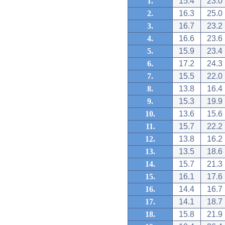
1.
15.4
23.0
2.
16.3
25.0
3.
16.7
23.2
4.
16.6
23.6
5.
15.9
23.4
6.
17.2
24.3
7.
15.5
22.0
8.
13.8
16.4
9.
15.3
19.9
10.
13.6
15.6
11.
15.7
22.2
12.
13.8
16.2
13.
13.5
18.6
14.
15.7
21.3
15.
16.1
17.6
16.
14.4
16.7
17.
14.1
18.7
18.
15.8
21.9