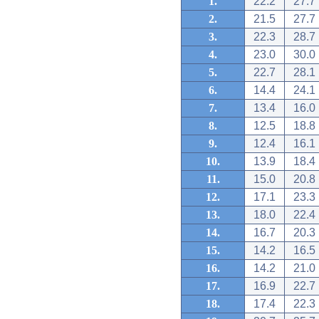
1.
22.2
27.7
2.
21.5
27.7
3.
22.3
28.7
4.
23.0
30.0
5.
22.7
28.1
6.
14.4
24.1
7.
13.4
16.0
8.
12.5
18.8
9.
12.4
16.1
10.
13.9
18.4
11.
15.0
20.8
12.
17.1
23.3
13.
18.0
22.4
14.
16.7
20.3
15.
14.2
16.5
16.
14.2
21.0
17.
16.9
22.7
18.
17.4
22.3