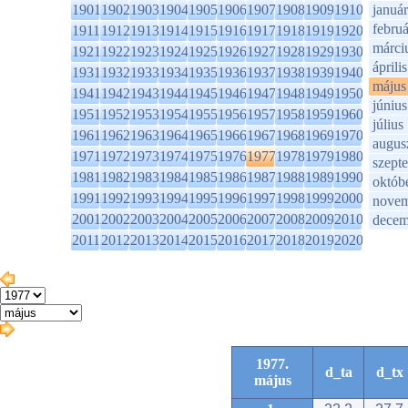
1901
1902
1903
1904
1905
1906
1907
1908
1909
1910
január
februá
1911
1912
1913
1914
1915
1916
1917
1918
1919
1920
márci
1921
1922
1923
1924
1925
1926
1927
1928
1929
1930
április
1931
1932
1933
1934
1935
1936
1937
1938
1939
1940
május
1941
1942
1943
1944
1945
1946
1947
1948
1949
1950
június
1951
1952
1953
1954
1955
1956
1957
1958
1959
1960
július
1961
1962
1963
1964
1965
1966
1967
1968
1969
1970
augus
1971
1972
1973
1974
1975
1976
1977
1978
1979
1980
szept
1981
1982
1983
1984
1985
1986
1987
1988
1989
1990
októb
1991
1992
1993
1994
1995
1996
1997
1998
1999
2000
novem
2001
2002
2003
2004
2005
2006
2007
2008
2009
2010
decem
2011
2012
2013
2014
2015
2016
2017
2018
2019
2020
1977.
d_ta
d_tx
május