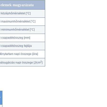
c elemek magyarázata
i középhőmérséklet [°C]
i maximumhőmérséklet [°C]
i minimumhőmérséklet [°C]
i csapadékösszeg [mm]
i csapadékösszeg fajtája
fénytartam napi összege [óra]
2
bálsugárzás napi összege [J/cm
]
r