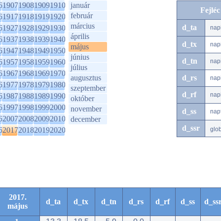
6
1907
1908
1909
1910
január
Fejlé
február
6
1917
1918
1919
1920
március
d_ta
6
1927
1928
1929
1930
nap
április
6
1937
1938
1939
1940
d_tx
nap
május
6
1947
1948
1949
1950
június
d_tn
6
1957
1958
1959
1960
nap
július
6
1967
1968
1969
1970
augusztus
d_rs
nap
6
1977
1978
1979
1980
szeptember
d_rf
nap
6
1987
1988
1989
1990
október
6
1997
1998
1999
2000
november
d_ss
nap
6
2007
2008
2009
2010
december
d_ssr
6
2017
2018
2019
2020
glo
2017.
d_ta
d_tx
d_tn
d_rs
d_rf
d_ss
d_ss
május