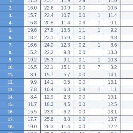
1.
17.5
25.7
11.9
2.9
7
11.0
2.
16.0
22.6
10.9
0.0
10.6
3.
15.7
22.4
10.7
0.0
1
11.4
4.
16.8
20.8
11.4
0.6
1
0.1
5.
19.6
27.8
13.6
1.1
1
9.2
6.
18.2
23.1
15.0
0.0
4.8
7.
16.6
24.0
12.3
0.2
1
8.6
8.
15.2
22.2
9.8
0.0
13.3
9.
19.2
25.3
9.1
0.1
1
10.3
10.
16.5
23.1
15.1
6.0
7
3.2
11.
8.1
15.7
5.7
0.0
14.1
12.
9.9
14.1
0.5
0.0
13.1
13.
7.8
10.4
6.3
0.8
1
1.1
14.
8.4
12.9
2.3
0.0
10.1
15.
11.7
18.3
4.5
0.0
12.5
16.
15.5
23.9
6.2
0.0
13.1
17.
17.7
25.6
8.8
0.0
13.7
18.
19.0
26.3
11.4
0.0
12.2