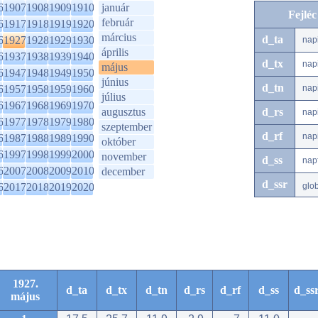
6
1907
1908
1909
1910
január
Fejlé
február
6
1917
1918
1919
1920
március
d_ta
6
1927
1928
1929
1930
nap
április
6
1937
1938
1939
1940
d_tx
nap
május
6
1947
1948
1949
1950
június
d_tn
6
1957
1958
1959
1960
nap
július
6
1967
1968
1969
1970
augusztus
d_rs
nap
6
1977
1978
1979
1980
szeptember
d_rf
nap
6
1987
1988
1989
1990
október
6
1997
1998
1999
2000
november
d_ss
nap
6
2007
2008
2009
2010
december
d_ssr
6
2017
2018
2019
2020
glo
1927.
d_ta
d_tx
d_tn
d_rs
d_rf
d_ss
d_ss
május