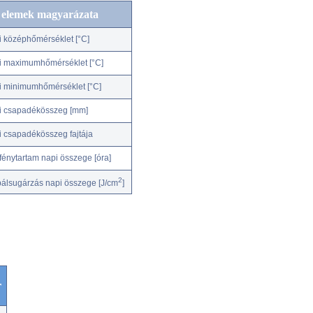
c elemek magyarázata
i középhőmérséklet [°C]
i maximumhőmérséklet [°C]
i minimumhőmérséklet [°C]
i csapadékösszeg [mm]
i csapadékösszeg fajtája
fénytartam napi összege [óra]
2
bálsugárzás napi összege [J/cm
]
r