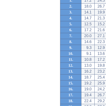
1.
17.2
24.5
2.
18.0
26.7
3.
14.1
19.9
4.
14.7
21.3
5.
12.5
15.2
6.
17.2
21.6
7.
20.0
27.1
8.
14.6
22.3
9.
9.3
12.9
10.
9.1
13.6
11.
10.8
17.2
12.
13.0
19.8
13.
16.2
23.2
14.
18.7
25.4
15.
19.2
25.9
16.
19.0
24.2
17.
19.4
26.7
18.
22.4
29.2