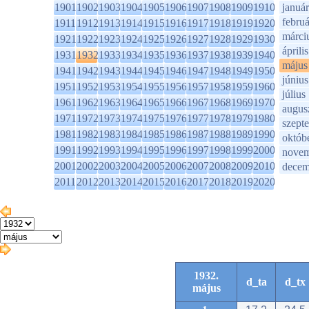
1901
1902
1903
1904
1905
1906
1907
1908
1909
1910
január
februá
1911
1912
1913
1914
1915
1916
1917
1918
1919
1920
márci
1921
1922
1923
1924
1925
1926
1927
1928
1929
1930
április
1931
1932
1933
1934
1935
1936
1937
1938
1939
1940
május
1941
1942
1943
1944
1945
1946
1947
1948
1949
1950
június
1951
1952
1953
1954
1955
1956
1957
1958
1959
1960
július
1961
1962
1963
1964
1965
1966
1967
1968
1969
1970
augus
1971
1972
1973
1974
1975
1976
1977
1978
1979
1980
szept
1981
1982
1983
1984
1985
1986
1987
1988
1989
1990
októb
1991
1992
1993
1994
1995
1996
1997
1998
1999
2000
novem
2001
2002
2003
2004
2005
2006
2007
2008
2009
2010
decem
2011
2012
2013
2014
2015
2016
2017
2018
2019
2020
1932.
d_ta
d_tx
május