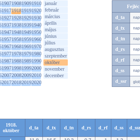
6
1907
1908
1909
1910
január
Fejlé
február
6
1917
1918
1919
1920
március
d_ta
6
1927
1928
1929
1930
nap
április
6
1937
1938
1939
1940
d_tx
nap
május
6
1947
1948
1949
1950
június
d_tn
6
1957
1958
1959
1960
nap
július
6
1967
1968
1969
1970
augusztus
d_rs
nap
6
1977
1978
1979
1980
szeptember
d_rf
nap
6
1987
1988
1989
1990
október
6
1997
1998
1999
2000
november
d_ss
nap
6
2007
2008
2009
2010
december
d_ssr
6
2017
2018
2019
2020
glo
1918.
d_ta
d_tx
d_tn
d_rs
d_rf
d_ss
d_ss
október