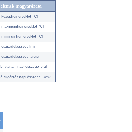
c elemek magyarázata
i középhőmérséklet [°C]
i maximumhőmérséklet [°C]
i minimumhőmérséklet [°C]
i csapadékösszeg [mm]
i csapadékösszeg fajtája
fénytartam napi összege [óra]
2
bálsugárzás napi összege [J/cm
]
r