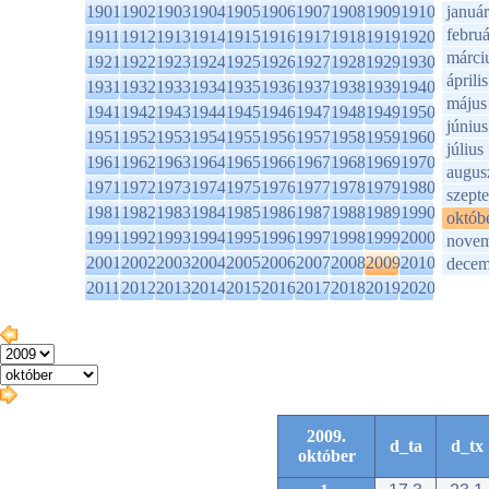
1901
1902
1903
1904
1905
1906
1907
1908
1909
1910
január
februá
1911
1912
1913
1914
1915
1916
1917
1918
1919
1920
márci
1921
1922
1923
1924
1925
1926
1927
1928
1929
1930
április
1931
1932
1933
1934
1935
1936
1937
1938
1939
1940
május
1941
1942
1943
1944
1945
1946
1947
1948
1949
1950
június
1951
1952
1953
1954
1955
1956
1957
1958
1959
1960
július
1961
1962
1963
1964
1965
1966
1967
1968
1969
1970
augus
1971
1972
1973
1974
1975
1976
1977
1978
1979
1980
szept
1981
1982
1983
1984
1985
1986
1987
1988
1989
1990
októb
1991
1992
1993
1994
1995
1996
1997
1998
1999
2000
novem
2001
2002
2003
2004
2005
2006
2007
2008
2009
2010
decem
2011
2012
2013
2014
2015
2016
2017
2018
2019
2020
2009.
d_ta
d_tx
október