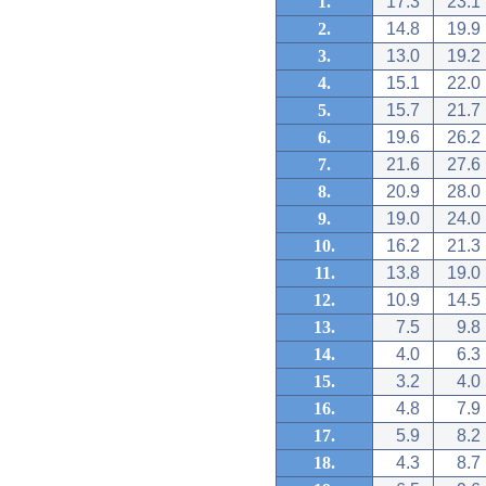
1.
17.3
23.1
2.
14.8
19.9
3.
13.0
19.2
4.
15.1
22.0
5.
15.7
21.7
6.
19.6
26.2
7.
21.6
27.6
8.
20.9
28.0
9.
19.0
24.0
10.
16.2
21.3
11.
13.8
19.0
12.
10.9
14.5
13.
7.5
9.8
14.
4.0
6.3
15.
3.2
4.0
16.
4.8
7.9
17.
5.9
8.2
18.
4.3
8.7