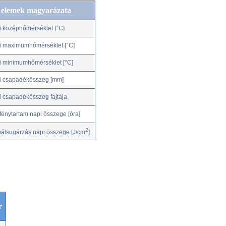
c elemek magyarázata
i középhőmérséklet [°C]
i maximumhőmérséklet [°C]
i minimumhőmérséklet [°C]
i csapadékösszeg [mm]
i csapadékösszeg fajtája
fénytartam napi összege [óra]
2
bálsugárzás napi összege [J/cm
]
r