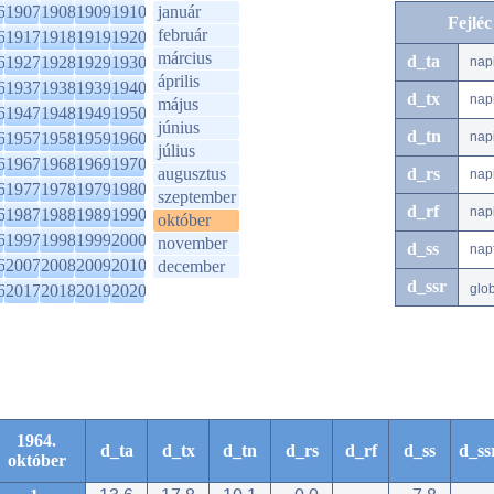
6
1907
1908
1909
1910
január
Fejlé
február
6
1917
1918
1919
1920
március
d_ta
6
1927
1928
1929
1930
nap
április
6
1937
1938
1939
1940
d_tx
nap
május
6
1947
1948
1949
1950
június
d_tn
6
1957
1958
1959
1960
nap
július
6
1967
1968
1969
1970
augusztus
d_rs
nap
6
1977
1978
1979
1980
szeptember
d_rf
nap
6
1987
1988
1989
1990
október
6
1997
1998
1999
2000
november
d_ss
nap
6
2007
2008
2009
2010
december
d_ssr
6
2017
2018
2019
2020
glo
1964.
d_ta
d_tx
d_tn
d_rs
d_rf
d_ss
d_ss
október