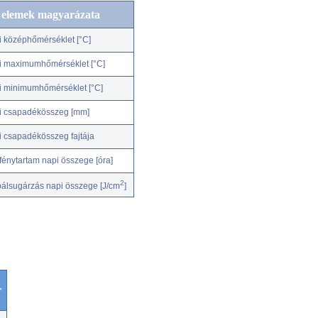
c elemek magyarázata
i középhőmérséklet [°C]
i maximumhőmérséklet [°C]
i minimumhőmérséklet [°C]
i csapadékösszeg [mm]
i csapadékösszeg fajtája
fénytartam napi összege [óra]
2
bálsugárzás napi összege [J/cm
]
r