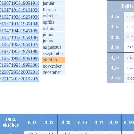
6
1907
1908
1909
1910
január
Fejlé
február
6
1917
1918
1919
1920
március
d_ta
6
1927
1928
1929
1930
nap
április
6
1937
1938
1939
1940
d_tx
nap
május
6
1947
1948
1949
1950
június
d_tn
6
1957
1958
1959
1960
nap
július
6
1967
1968
1969
1970
augusztus
d_rs
nap
6
1977
1978
1979
1980
szeptember
d_rf
nap
6
1987
1988
1989
1990
október
6
1997
1998
1999
2000
november
d_ss
nap
6
2007
2008
2009
2010
december
d_ssr
6
2017
2018
2019
2020
glo
1904.
d_ta
d_tx
d_tn
d_rs
d_rf
d_ss
d_ss
október