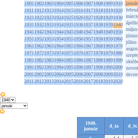
1901
1902
1903
1904
1905
1906
1907
1908
1909
1910
január
februá
1911
1912
1913
1914
1915
1916
1917
1918
1919
1920
márci
1921
1922
1923
1924
1925
1926
1927
1928
1929
1930
április
1931
1932
1933
1934
1935
1936
1937
1938
1939
1940
május
1941
1942
1943
1944
1945
1946
1947
1948
1949
1950
június
1951
1952
1953
1954
1955
1956
1957
1958
1959
1960
július
1961
1962
1963
1964
1965
1966
1967
1968
1969
1970
augus
1971
1972
1973
1974
1975
1976
1977
1978
1979
1980
szept
1981
1982
1983
1984
1985
1986
1987
1988
1989
1990
októb
1991
1992
1993
1994
1995
1996
1997
1998
1999
2000
novem
2001
2002
2003
2004
2005
2006
2007
2008
2009
2010
decem
2011
2012
2013
2014
2015
2016
2017
2018
2019
2020
1940.
d_ta
d_tx
január