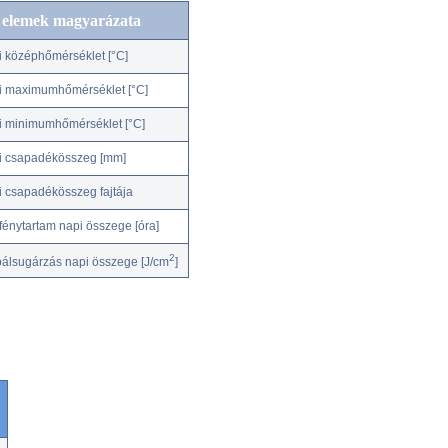
c elemek magyarázata
i középhőmérséklet [°C]
i maximumhőmérséklet [°C]
i minimumhőmérséklet [°C]
i csapadékösszeg [mm]
i csapadékösszeg fajtája
fénytartam napi összege [óra]
2
bálsugárzás napi összege [J/cm
]