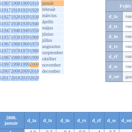
6
1907
1908
1909
1910
január
Fejlé
február
6
1917
1918
1919
1920
március
d_ta
6
1927
1928
1929
1930
nap
április
6
1937
1938
1939
1940
d_tx
nap
május
6
1947
1948
1949
1950
június
d_tn
6
1957
1958
1959
1960
nap
július
6
1967
1968
1969
1970
augusztus
d_rs
nap
6
1977
1978
1979
1980
szeptember
d_rf
nap
6
1987
1988
1989
1990
október
6
1997
1998
1999
2000
november
d_ss
nap
6
2007
2008
2009
2010
december
d_ssr
6
2017
2018
2019
2020
glo
2000.
d_ta
d_tx
d_tn
d_rs
d_rf
d_ss
d_ssr
január