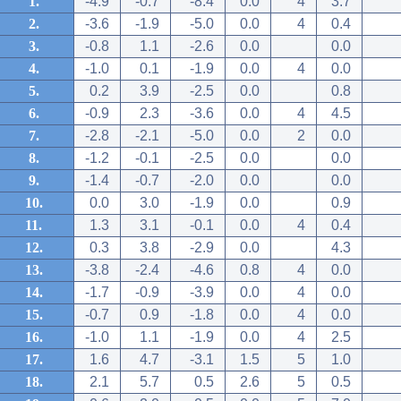
1.
-4.9
-0.7
-8.4
0.0
4
3.7
2.
-3.6
-1.9
-5.0
0.0
4
0.4
3.
-0.8
1.1
-2.6
0.0
0.0
4.
-1.0
0.1
-1.9
0.0
4
0.0
5.
0.2
3.9
-2.5
0.0
0.8
6.
-0.9
2.3
-3.6
0.0
4
4.5
7.
-2.8
-2.1
-5.0
0.0
2
0.0
8.
-1.2
-0.1
-2.5
0.0
0.0
9.
-1.4
-0.7
-2.0
0.0
0.0
10.
0.0
3.0
-1.9
0.0
0.9
11.
1.3
3.1
-0.1
0.0
4
0.4
12.
0.3
3.8
-2.9
0.0
4.3
13.
-3.8
-2.4
-4.6
0.8
4
0.0
14.
-1.7
-0.9
-3.9
0.0
4
0.0
15.
-0.7
0.9
-1.8
0.0
4
0.0
16.
-1.0
1.1
-1.9
0.0
4
2.5
17.
1.6
4.7
-3.1
1.5
5
1.0
18.
2.1
5.7
0.5
2.6
5
0.5