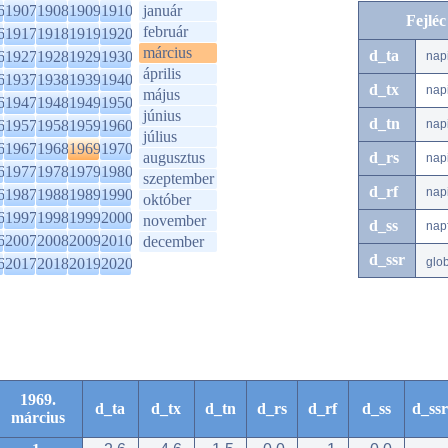
6
1907
1908
1909
1910
január
Fejlé
február
6
1917
1918
1919
1920
március
d_ta
6
1927
1928
1929
1930
nap
április
6
1937
1938
1939
1940
d_tx
nap
május
6
1947
1948
1949
1950
június
d_tn
6
1957
1958
1959
1960
nap
július
6
1967
1968
1969
1970
augusztus
d_rs
nap
6
1977
1978
1979
1980
szeptember
d_rf
nap
6
1987
1988
1989
1990
október
6
1997
1998
1999
2000
november
d_ss
nap
6
2007
2008
2009
2010
december
d_ssr
6
2017
2018
2019
2020
glo
1969.
d_ta
d_tx
d_tn
d_rs
d_rf
d_ss
d_ssr
március