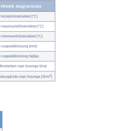
c elemek magyarázata
i középhőmérséklet [°C]
i maximumhőmérséklet [°C]
i minimumhőmérséklet [°C]
i csapadékösszeg [mm]
i csapadékösszeg fajtája
fénytartam napi összege [óra]
2
bálsugárzás napi összege [J/cm
]