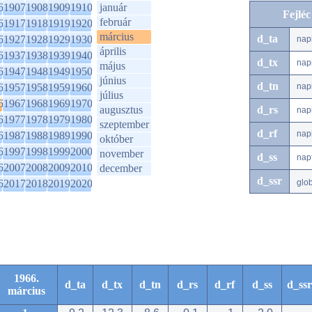
6
1907
1908
1909
1910
január
Fejlé
február
6
1917
1918
1919
1920
március
d_ta
6
1927
1928
1929
1930
nap
április
6
1937
1938
1939
1940
d_tx
nap
május
6
1947
1948
1949
1950
június
d_tn
6
1957
1958
1959
1960
nap
július
6
1967
1968
1969
1970
augusztus
d_rs
nap
6
1977
1978
1979
1980
szeptember
d_rf
nap
6
1987
1988
1989
1990
október
6
1997
1998
1999
2000
november
d_ss
nap
6
2007
2008
2009
2010
december
d_ssr
6
2017
2018
2019
2020
glo
1966.
d_ta
d_tx
d_tn
d_rs
d_rf
d_ss
d_ssr
március