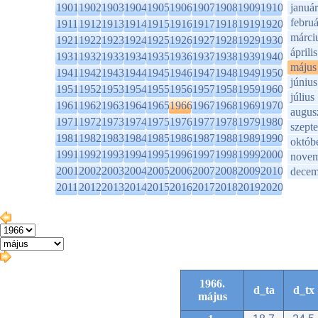
1901
1902
1903
1904
1905
1906
1907
1908
1909
1910
január
februá
1911
1912
1913
1914
1915
1916
1917
1918
1919
1920
márci
1921
1922
1923
1924
1925
1926
1927
1928
1929
1930
április
1931
1932
1933
1934
1935
1936
1937
1938
1939
1940
május
1941
1942
1943
1944
1945
1946
1947
1948
1949
1950
június
1951
1952
1953
1954
1955
1956
1957
1958
1959
1960
július
1961
1962
1963
1964
1965
1966
1967
1968
1969
1970
augus
1971
1972
1973
1974
1975
1976
1977
1978
1979
1980
szept
1981
1982
1983
1984
1985
1986
1987
1988
1989
1990
októb
1991
1992
1993
1994
1995
1996
1997
1998
1999
2000
novem
2001
2002
2003
2004
2005
2006
2007
2008
2009
2010
decem
2011
2012
2013
2014
2015
2016
2017
2018
2019
2020
1966.
d_ta
d_tx
május