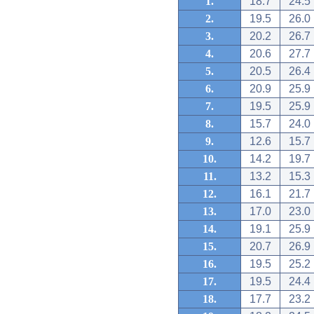
1.
18.7
24.5
2.
19.5
26.0
3.
20.2
26.7
4.
20.6
27.7
5.
20.5
26.4
6.
20.9
25.9
7.
19.5
25.9
8.
15.7
24.0
9.
12.6
15.7
10.
14.2
19.7
11.
13.2
15.3
12.
16.1
21.7
13.
17.0
23.0
14.
19.1
25.9
15.
20.7
26.9
16.
19.5
25.2
17.
19.5
24.4
18.
17.7
23.2