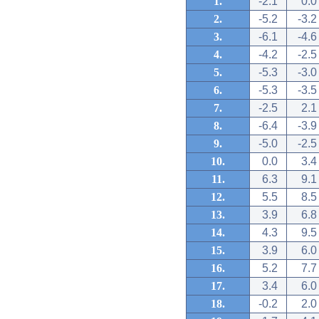
1.
-2.1
0.0
2.
-5.2
-3.2
3.
-6.1
-4.6
4.
-4.2
-2.5
5.
-5.3
-3.0
6.
-5.3
-3.5
7.
-2.5
2.1
8.
-6.4
-3.9
9.
-5.0
-2.5
10.
0.0
3.4
11.
6.3
9.1
12.
5.5
8.5
13.
3.9
6.8
14.
4.3
9.5
15.
3.9
6.0
16.
5.2
7.7
17.
3.4
6.0
18.
-0.2
2.0