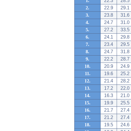
1.
22.3
28.5
2.
22.9
29.1
3.
23.8
31.6
4.
24.7
31.0
5.
27.2
33.5
6.
24.1
29.8
7.
23.4
29.5
8.
24.7
31.8
9.
22.2
28.7
10.
20.9
24.9
11.
19.6
25.2
12.
21.4
28.2
13.
17.2
22.0
14.
16.3
21.0
15.
19.9
25.5
16.
21.7
27.4
17.
21.2
27.4
18.
19.5
24.6