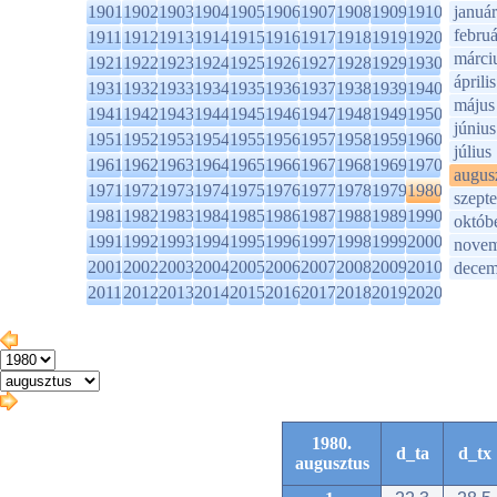
1901
1902
1903
1904
1905
1906
1907
1908
1909
1910
január
februá
1911
1912
1913
1914
1915
1916
1917
1918
1919
1920
márci
1921
1922
1923
1924
1925
1926
1927
1928
1929
1930
április
1931
1932
1933
1934
1935
1936
1937
1938
1939
1940
május
1941
1942
1943
1944
1945
1946
1947
1948
1949
1950
június
1951
1952
1953
1954
1955
1956
1957
1958
1959
1960
július
1961
1962
1963
1964
1965
1966
1967
1968
1969
1970
augus
1971
1972
1973
1974
1975
1976
1977
1978
1979
1980
szept
1981
1982
1983
1984
1985
1986
1987
1988
1989
1990
októb
1991
1992
1993
1994
1995
1996
1997
1998
1999
2000
novem
2001
2002
2003
2004
2005
2006
2007
2008
2009
2010
decem
2011
2012
2013
2014
2015
2016
2017
2018
2019
2020
1980.
d_ta
d_tx
augusztus