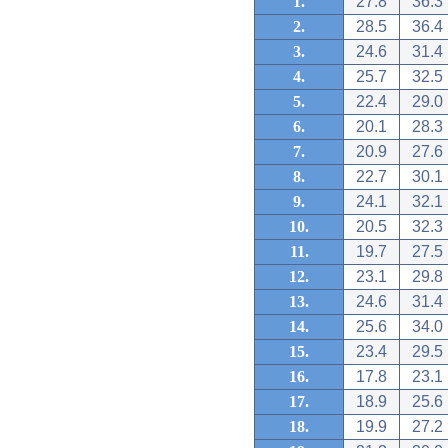
1.
27.8
36.3
2.
28.5
36.4
3.
24.6
31.4
4.
25.7
32.5
5.
22.4
29.0
6.
20.1
28.3
7.
20.9
27.6
8.
22.7
30.1
9.
24.1
32.1
10.
20.5
32.3
11.
19.7
27.5
12.
23.1
29.8
13.
24.6
31.4
14.
25.6
34.0
15.
23.4
29.5
16.
17.8
23.1
17.
18.9
25.6
18.
19.9
27.2