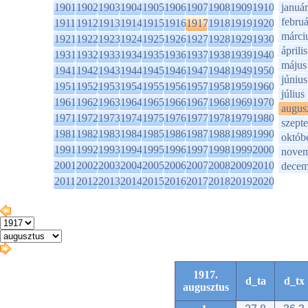
1901
1902
1903
1904
1905
1906
1907
1908
1909
1910
január
februá
1911
1912
1913
1914
1915
1916
1917
1918
1919
1920
márci
1921
1922
1923
1924
1925
1926
1927
1928
1929
1930
április
1931
1932
1933
1934
1935
1936
1937
1938
1939
1940
május
1941
1942
1943
1944
1945
1946
1947
1948
1949
1950
június
1951
1952
1953
1954
1955
1956
1957
1958
1959
1960
július
1961
1962
1963
1964
1965
1966
1967
1968
1969
1970
augus
1971
1972
1973
1974
1975
1976
1977
1978
1979
1980
szept
1981
1982
1983
1984
1985
1986
1987
1988
1989
1990
októb
1991
1992
1993
1994
1995
1996
1997
1998
1999
2000
novem
2001
2002
2003
2004
2005
2006
2007
2008
2009
2010
decem
2011
2012
2013
2014
2015
2016
2017
2018
2019
2020
1917.
d_ta
d_tx
augusztus