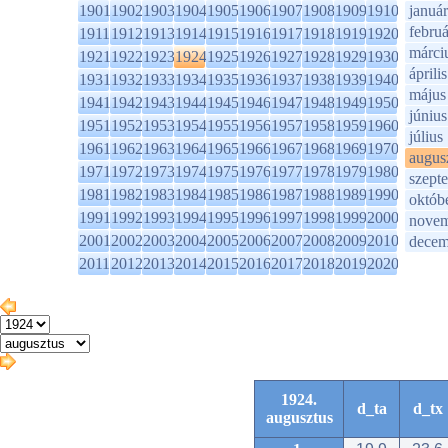
1901
1902
1903
1904
1905
1906
1907
1908
1909
1910
január
februá
1911
1912
1913
1914
1915
1916
1917
1918
1919
1920
márci
1921
1922
1923
1924
1925
1926
1927
1928
1929
1930
április
1931
1932
1933
1934
1935
1936
1937
1938
1939
1940
május
1941
1942
1943
1944
1945
1946
1947
1948
1949
1950
június
1951
1952
1953
1954
1955
1956
1957
1958
1959
1960
július
1961
1962
1963
1964
1965
1966
1967
1968
1969
1970
augus
1971
1972
1973
1974
1975
1976
1977
1978
1979
1980
szept
1981
1982
1983
1984
1985
1986
1987
1988
1989
1990
októb
1991
1992
1993
1994
1995
1996
1997
1998
1999
2000
novem
2001
2002
2003
2004
2005
2006
2007
2008
2009
2010
decem
2011
2012
2013
2014
2015
2016
2017
2018
2019
2020
1924.
d_ta
d_tx
augusztus