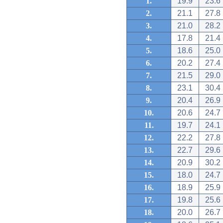
1.
19.9
23.6
2.
21.1
27.8
3.
21.0
28.2
4.
17.8
21.4
5.
18.6
25.0
6.
20.2
27.4
7.
21.5
29.0
8.
23.1
30.4
9.
20.4
26.9
10.
20.6
24.7
11.
19.7
24.1
12.
22.2
27.8
13.
22.7
29.6
14.
20.9
30.2
15.
18.0
24.7
16.
18.9
25.9
17.
19.8
25.6
18.
20.0
26.7