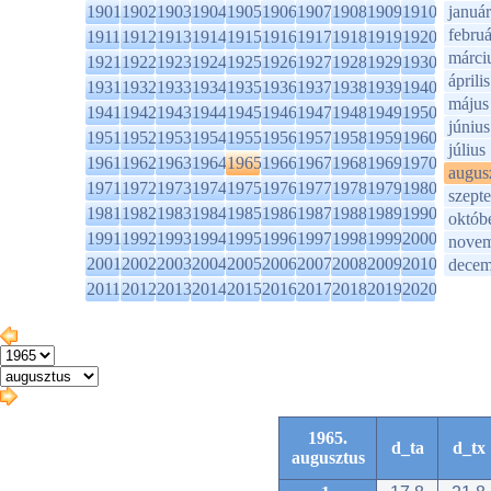
1901
1902
1903
1904
1905
1906
1907
1908
1909
1910
január
februá
1911
1912
1913
1914
1915
1916
1917
1918
1919
1920
márci
1921
1922
1923
1924
1925
1926
1927
1928
1929
1930
április
1931
1932
1933
1934
1935
1936
1937
1938
1939
1940
május
1941
1942
1943
1944
1945
1946
1947
1948
1949
1950
június
1951
1952
1953
1954
1955
1956
1957
1958
1959
1960
július
1961
1962
1963
1964
1965
1966
1967
1968
1969
1970
augus
1971
1972
1973
1974
1975
1976
1977
1978
1979
1980
szept
1981
1982
1983
1984
1985
1986
1987
1988
1989
1990
októb
1991
1992
1993
1994
1995
1996
1997
1998
1999
2000
novem
2001
2002
2003
2004
2005
2006
2007
2008
2009
2010
decem
2011
2012
2013
2014
2015
2016
2017
2018
2019
2020
1965.
d_ta
d_tx
augusztus