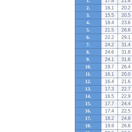
1.
17.8
21.8
2.
16.1
20.2
3.
15.5
20.5
4.
18.4
23.6
5.
21.5
26.6
6.
22.2
29.1
7.
24.2
31.4
8.
24.6
31.8
9.
24.1
31.6
10.
19.7
26.4
11.
16.1
20.0
12.
16.4
21.6
13.
17.3
22.7
14.
16.5
22.9
15.
17.7
24.4
16.
17.4
22.5
17.
18.2
24.8
18.
19.9
26.6