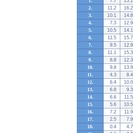
1.
7.7
13.1
2.
11.2
16.2
3.
10.1
14.8
4.
7.3
12.9
5.
10.5
14.1
6.
11.5
15.7
7.
9.5
12.9
8.
11.1
15.3
9.
8.8
12.3
10.
9.8
13.9
11.
4.3
8.4
12.
6.4
10.0
13.
6.8
9.3
14.
6.6
11.5
15.
5.6
10.5
16.
7.2
11.9
17.
2.5
7.9
18.
0.4
4.7