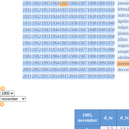
1901
1902
1903
1904
1905
1906
1907
1908
1909
1910
január
februá
1911
1912
1913
1914
1915
1916
1917
1918
1919
1920
márci
1921
1922
1923
1924
1925
1926
1927
1928
1929
1930
április
1931
1932
1933
1934
1935
1936
1937
1938
1939
1940
május
1941
1942
1943
1944
1945
1946
1947
1948
1949
1950
június
1951
1952
1953
1954
1955
1956
1957
1958
1959
1960
július
1961
1962
1963
1964
1965
1966
1967
1968
1969
1970
augus
1971
1972
1973
1974
1975
1976
1977
1978
1979
1980
szept
1981
1982
1983
1984
1985
1986
1987
1988
1989
1990
októb
1991
1992
1993
1994
1995
1996
1997
1998
1999
2000
novem
2001
2002
2003
2004
2005
2006
2007
2008
2009
2010
decem
2011
2012
2013
2014
2015
2016
2017
2018
2019
2020
1905.
d_ta
d_tx
november