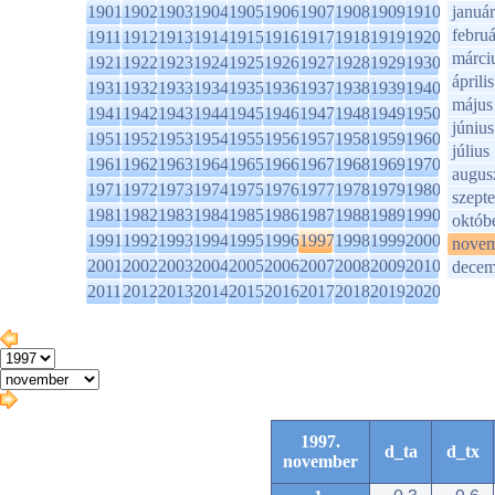
1901
1902
1903
1904
1905
1906
1907
1908
1909
1910
január
februá
1911
1912
1913
1914
1915
1916
1917
1918
1919
1920
márci
1921
1922
1923
1924
1925
1926
1927
1928
1929
1930
április
1931
1932
1933
1934
1935
1936
1937
1938
1939
1940
május
1941
1942
1943
1944
1945
1946
1947
1948
1949
1950
június
1951
1952
1953
1954
1955
1956
1957
1958
1959
1960
július
1961
1962
1963
1964
1965
1966
1967
1968
1969
1970
augus
1971
1972
1973
1974
1975
1976
1977
1978
1979
1980
szept
1981
1982
1983
1984
1985
1986
1987
1988
1989
1990
októb
1991
1992
1993
1994
1995
1996
1997
1998
1999
2000
novem
2001
2002
2003
2004
2005
2006
2007
2008
2009
2010
decem
2011
2012
2013
2014
2015
2016
2017
2018
2019
2020
1997.
d_ta
d_tx
november