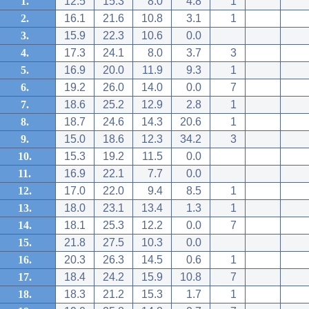
1.
12.5
15.3
8.0
4.8
1
2.
16.1
21.6
10.8
3.1
1
3.
15.9
22.3
10.6
0.0
4.
17.3
24.1
8.0
3.7
3
5.
16.9
20.0
11.9
9.3
1
6.
19.2
26.0
14.0
0.0
7
7.
18.6
25.2
12.9
2.8
1
8.
18.7
24.6
14.3
20.6
1
9.
15.0
18.6
12.3
34.2
3
10.
15.3
19.2
11.5
0.0
11.
16.9
22.1
7.7
0.0
12.
17.0
22.0
9.4
8.5
1
13.
18.0
23.1
13.4
1.3
1
14.
18.1
25.3
12.2
0.0
7
15.
21.8
27.5
10.3
0.0
16.
20.3
26.3
14.5
0.6
1
17.
18.4
24.2
15.9
10.8
7
18.
18.3
21.2
15.3
1.7
1