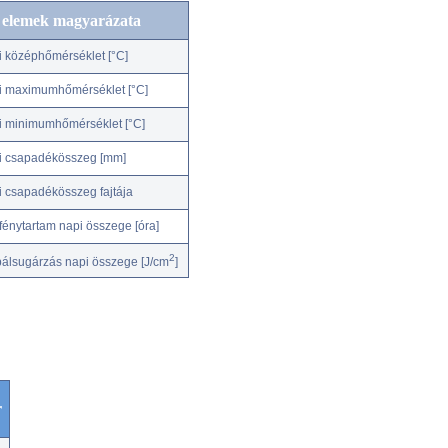
c elemek magyarázata
i középhőmérséklet [°C]
i maximumhőmérséklet [°C]
i minimumhőmérséklet [°C]
i csapadékösszeg [mm]
i csapadékösszeg fajtája
fénytartam napi összege [óra]
2
bálsugárzás napi összege [J/cm
]
r