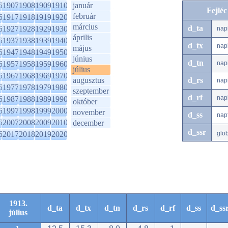
6
1907
1908
1909
1910
január
Fejlé
február
6
1917
1918
1919
1920
március
d_ta
6
1927
1928
1929
1930
nap
április
6
1937
1938
1939
1940
d_tx
nap
május
6
1947
1948
1949
1950
június
d_tn
6
1957
1958
1959
1960
nap
július
6
1967
1968
1969
1970
augusztus
d_rs
nap
6
1977
1978
1979
1980
szeptember
d_rf
nap
6
1987
1988
1989
1990
október
6
1997
1998
1999
2000
november
d_ss
nap
6
2007
2008
2009
2010
december
d_ssr
6
2017
2018
2019
2020
glo
1913.
d_ta
d_tx
d_tn
d_rs
d_rf
d_ss
d_ss
július