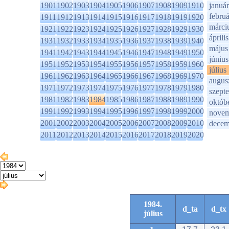
1901
1902
1903
1904
1905
1906
1907
1908
1909
1910
január
februá
1911
1912
1913
1914
1915
1916
1917
1918
1919
1920
márci
1921
1922
1923
1924
1925
1926
1927
1928
1929
1930
április
1931
1932
1933
1934
1935
1936
1937
1938
1939
1940
május
1941
1942
1943
1944
1945
1946
1947
1948
1949
1950
június
1951
1952
1953
1954
1955
1956
1957
1958
1959
1960
július
1961
1962
1963
1964
1965
1966
1967
1968
1969
1970
augus
1971
1972
1973
1974
1975
1976
1977
1978
1979
1980
szept
1981
1982
1983
1984
1985
1986
1987
1988
1989
1990
októb
1991
1992
1993
1994
1995
1996
1997
1998
1999
2000
novem
2001
2002
2003
2004
2005
2006
2007
2008
2009
2010
decem
2011
2012
2013
2014
2015
2016
2017
2018
2019
2020
1984.
d_ta
d_tx
július