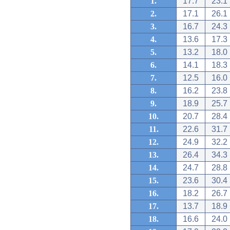
1.
17.7
23.1
2.
17.1
26.1
3.
16.7
24.3
4.
13.6
17.3
5.
13.2
18.0
6.
14.1
18.3
7.
12.5
16.0
8.
16.2
23.8
9.
18.9
25.7
10.
20.7
28.4
11.
22.6
31.7
12.
24.9
32.2
13.
26.4
34.3
14.
24.7
28.8
15.
23.6
30.4
16.
18.2
26.7
17.
13.7
18.9
18.
16.6
24.0