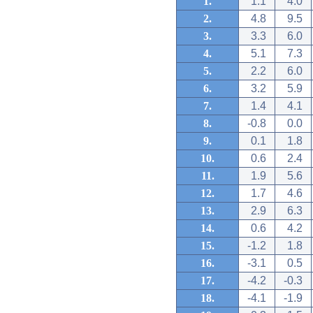
1.
1.1
4.0
2.
4.8
9.5
3.
3.3
6.0
4.
5.1
7.3
5.
2.2
6.0
6.
3.2
5.9
7.
1.4
4.1
8.
-0.8
0.0
9.
0.1
1.8
10.
0.6
2.4
11.
1.9
5.6
12.
1.7
4.6
13.
2.9
6.3
14.
0.6
4.2
15.
-1.2
1.8
16.
-3.1
0.5
17.
-4.2
-0.3
18.
-4.1
-1.9