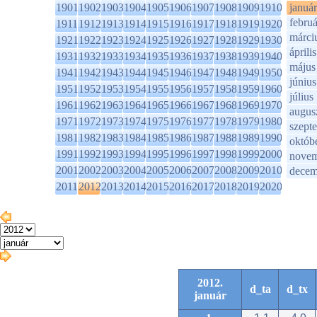
1901
1902
1903
1904
1905
1906
1907
1908
1909
1910
január
februá
1911
1912
1913
1914
1915
1916
1917
1918
1919
1920
márci
1921
1922
1923
1924
1925
1926
1927
1928
1929
1930
április
1931
1932
1933
1934
1935
1936
1937
1938
1939
1940
május
1941
1942
1943
1944
1945
1946
1947
1948
1949
1950
június
1951
1952
1953
1954
1955
1956
1957
1958
1959
1960
július
1961
1962
1963
1964
1965
1966
1967
1968
1969
1970
augus
1971
1972
1973
1974
1975
1976
1977
1978
1979
1980
szept
1981
1982
1983
1984
1985
1986
1987
1988
1989
1990
októb
1991
1992
1993
1994
1995
1996
1997
1998
1999
2000
novem
2001
2002
2003
2004
2005
2006
2007
2008
2009
2010
decem
2011
2012
2013
2014
2015
2016
2017
2018
2019
2020
2012.
d_ta
d_tx
január