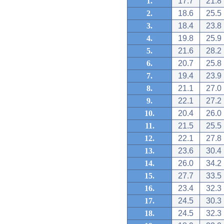
1.
17.7
21.8
2.
18.6
25.5
3.
18.4
23.8
4.
19.8
25.9
5.
21.6
28.2
6.
20.7
25.8
7.
19.4
23.9
8.
21.1
27.0
9.
22.1
27.2
10.
20.4
26.0
11.
21.5
25.5
12.
22.1
27.8
13.
23.6
30.4
14.
26.0
34.2
15.
27.7
33.5
16.
23.4
32.3
17.
24.5
30.3
18.
24.5
32.3