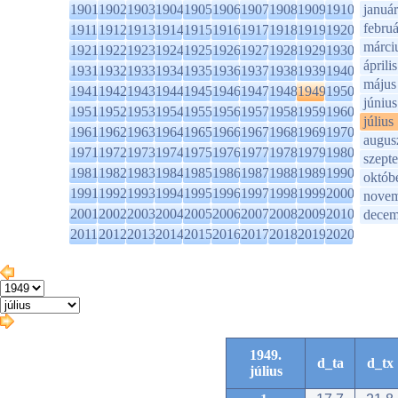
1901
1902
1903
1904
1905
1906
1907
1908
1909
1910
január
februá
1911
1912
1913
1914
1915
1916
1917
1918
1919
1920
márci
1921
1922
1923
1924
1925
1926
1927
1928
1929
1930
április
1931
1932
1933
1934
1935
1936
1937
1938
1939
1940
május
1941
1942
1943
1944
1945
1946
1947
1948
1949
1950
június
1951
1952
1953
1954
1955
1956
1957
1958
1959
1960
július
1961
1962
1963
1964
1965
1966
1967
1968
1969
1970
augus
1971
1972
1973
1974
1975
1976
1977
1978
1979
1980
szept
1981
1982
1983
1984
1985
1986
1987
1988
1989
1990
októb
1991
1992
1993
1994
1995
1996
1997
1998
1999
2000
novem
2001
2002
2003
2004
2005
2006
2007
2008
2009
2010
decem
2011
2012
2013
2014
2015
2016
2017
2018
2019
2020
1949.
d_ta
d_tx
július