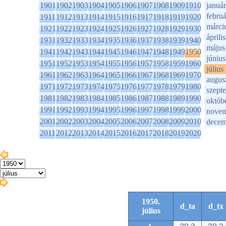
1901
1902
1903
1904
1905
1906
1907
1908
1909
1910
január
februá
1911
1912
1913
1914
1915
1916
1917
1918
1919
1920
márci
1921
1922
1923
1924
1925
1926
1927
1928
1929
1930
április
1931
1932
1933
1934
1935
1936
1937
1938
1939
1940
május
1941
1942
1943
1944
1945
1946
1947
1948
1949
1950
június
1951
1952
1953
1954
1955
1956
1957
1958
1959
1960
július
1961
1962
1963
1964
1965
1966
1967
1968
1969
1970
augus
1971
1972
1973
1974
1975
1976
1977
1978
1979
1980
szept
1981
1982
1983
1984
1985
1986
1987
1988
1989
1990
októb
1991
1992
1993
1994
1995
1996
1997
1998
1999
2000
novem
2001
2002
2003
2004
2005
2006
2007
2008
2009
2010
decem
2011
2012
2013
2014
2015
2016
2017
2018
2019
2020
1950.
d_ta
d_tx
július