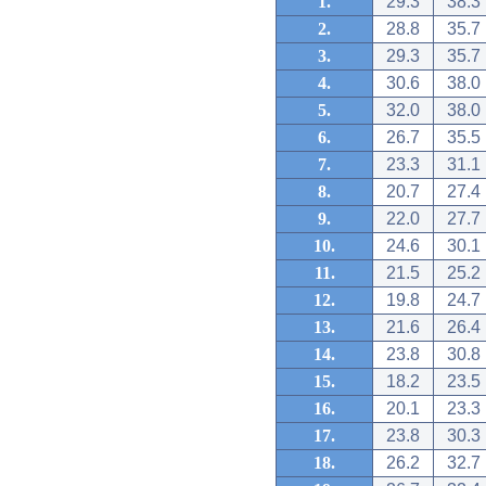
1.
29.3
38.3
2.
28.8
35.7
3.
29.3
35.7
4.
30.6
38.0
5.
32.0
38.0
6.
26.7
35.5
7.
23.3
31.1
8.
20.7
27.4
9.
22.0
27.7
10.
24.6
30.1
11.
21.5
25.2
12.
19.8
24.7
13.
21.6
26.4
14.
23.8
30.8
15.
18.2
23.5
16.
20.1
23.3
17.
23.8
30.3
18.
26.2
32.7