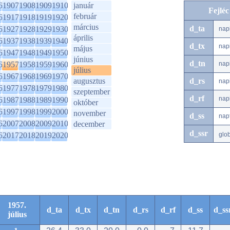
6
1907
1908
1909
1910
január
Fejlé
február
6
1917
1918
1919
1920
március
d_ta
6
1927
1928
1929
1930
nap
április
6
1937
1938
1939
1940
d_tx
nap
május
6
1947
1948
1949
1950
június
d_tn
6
1957
1958
1959
1960
nap
július
6
1967
1968
1969
1970
augusztus
d_rs
nap
6
1977
1978
1979
1980
szeptember
d_rf
nap
6
1987
1988
1989
1990
október
6
1997
1998
1999
2000
november
d_ss
nap
6
2007
2008
2009
2010
december
d_ssr
6
2017
2018
2019
2020
glo
1957.
d_ta
d_tx
d_tn
d_rs
d_rf
d_ss
d_ss
július