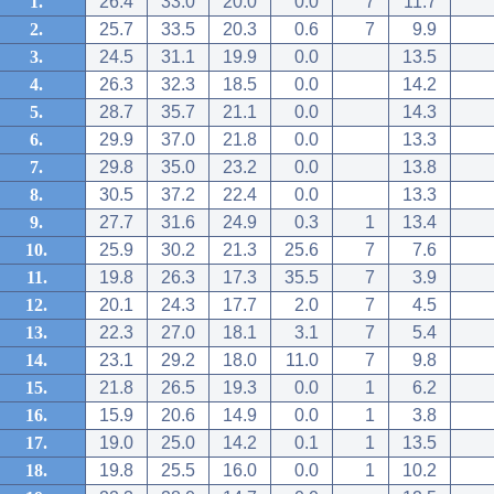
1.
26.4
33.0
20.0
0.0
7
11.7
2.
25.7
33.5
20.3
0.6
7
9.9
3.
24.5
31.1
19.9
0.0
13.5
4.
26.3
32.3
18.5
0.0
14.2
5.
28.7
35.7
21.1
0.0
14.3
6.
29.9
37.0
21.8
0.0
13.3
7.
29.8
35.0
23.2
0.0
13.8
8.
30.5
37.2
22.4
0.0
13.3
9.
27.7
31.6
24.9
0.3
1
13.4
10.
25.9
30.2
21.3
25.6
7
7.6
11.
19.8
26.3
17.3
35.5
7
3.9
12.
20.1
24.3
17.7
2.0
7
4.5
13.
22.3
27.0
18.1
3.1
7
5.4
14.
23.1
29.2
18.0
11.0
7
9.8
15.
21.8
26.5
19.3
0.0
1
6.2
16.
15.9
20.6
14.9
0.0
1
3.8
17.
19.0
25.0
14.2
0.1
1
13.5
18.
19.8
25.5
16.0
0.0
1
10.2