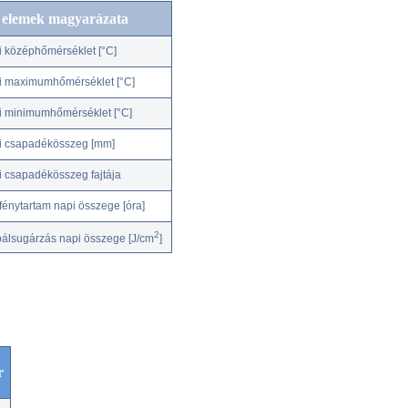
c elemek magyarázata
i középhőmérséklet [°C]
i maximumhőmérséklet [°C]
i minimumhőmérséklet [°C]
i csapadékösszeg [mm]
i csapadékösszeg fajtája
fénytartam napi összege [óra]
2
bálsugárzás napi összege [J/cm
]
r