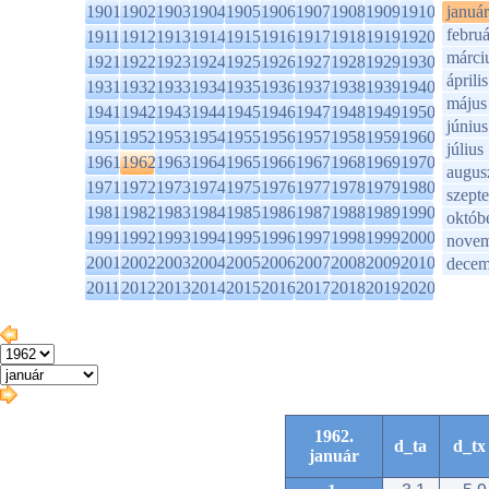
1901
1902
1903
1904
1905
1906
1907
1908
1909
1910
január
februá
1911
1912
1913
1914
1915
1916
1917
1918
1919
1920
márci
1921
1922
1923
1924
1925
1926
1927
1928
1929
1930
április
1931
1932
1933
1934
1935
1936
1937
1938
1939
1940
május
1941
1942
1943
1944
1945
1946
1947
1948
1949
1950
június
1951
1952
1953
1954
1955
1956
1957
1958
1959
1960
július
1961
1962
1963
1964
1965
1966
1967
1968
1969
1970
augus
1971
1972
1973
1974
1975
1976
1977
1978
1979
1980
szept
1981
1982
1983
1984
1985
1986
1987
1988
1989
1990
októb
1991
1992
1993
1994
1995
1996
1997
1998
1999
2000
novem
2001
2002
2003
2004
2005
2006
2007
2008
2009
2010
decem
2011
2012
2013
2014
2015
2016
2017
2018
2019
2020
1962.
d_ta
d_tx
január