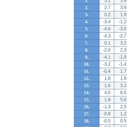
1.
3.1
5.9
2.
2.7
3.9
3.
0.2
1.9
4.
-3.4
-1.2
5.
-4.9
-3.0
6.
-4.3
-2.7
7.
0.1
3.2
8.
-2.0
2.3
9.
-4.1
-1.9
10.
-3.2
-1.4
11.
-0.4
1.7
12.
1.6
1.9
13.
1.6
3.2
14.
4.0
6.5
15.
1.6
5.0
16.
-1.3
2.5
17.
-0.9
1.2
18.
-0.5
0.5