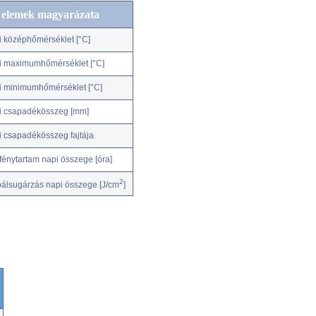
c elemek magyarázata
i középhőmérséklet [°C]
i maximumhőmérséklet [°C]
i minimumhőmérséklet [°C]
i csapadékösszeg [mm]
i csapadékösszeg fajtája
fénytartam napi összege [óra]
2
bálsugárzás napi összege [J/cm
]