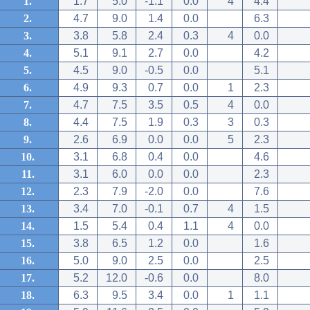
1.
1.7
5.0
-1.1
0.0
4
4.4
2.
4.7
9.0
1.4
0.0
6.3
3.
3.8
5.8
2.4
0.3
4
0.0
4.
5.1
9.1
2.7
0.0
4.2
5.
4.5
9.0
-0.5
0.0
5.1
6.
4.9
9.3
0.7
0.0
1
2.3
7.
4.7
7.5
3.5
0.5
4
0.0
8.
4.4
7.5
1.9
0.3
3
0.3
9.
2.6
6.9
0.0
0.0
5
2.3
10.
3.1
6.8
0.4
0.0
4.6
11.
3.1
6.0
0.0
0.0
2.3
12.
2.3
7.9
-2.0
0.0
7.6
13.
3.4
7.0
-0.1
0.7
4
1.5
14.
1.5
5.4
0.4
1.1
4
0.0
15.
3.8
6.5
1.2
0.0
1.6
16.
5.0
9.0
2.5
0.0
2.5
17.
5.2
12.0
-0.6
0.0
8.0
18.
6.3
9.5
3.4
0.0
1
1.1