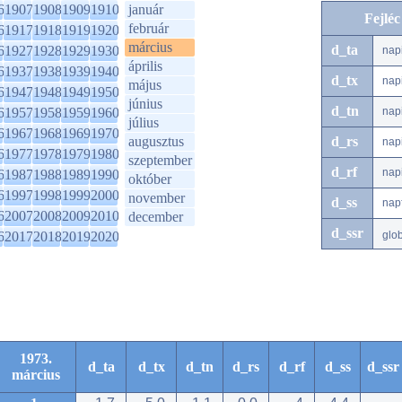
6
1907
1908
1909
1910
január
Fejlé
február
6
1917
1918
1919
1920
március
d_ta
6
1927
1928
1929
1930
nap
április
6
1937
1938
1939
1940
d_tx
nap
május
6
1947
1948
1949
1950
június
d_tn
6
1957
1958
1959
1960
nap
július
6
1967
1968
1969
1970
augusztus
d_rs
nap
6
1977
1978
1979
1980
szeptember
d_rf
nap
6
1987
1988
1989
1990
október
6
1997
1998
1999
2000
november
d_ss
nap
6
2007
2008
2009
2010
december
d_ssr
6
2017
2018
2019
2020
glo
1973.
d_ta
d_tx
d_tn
d_rs
d_rf
d_ss
d_ssr
március