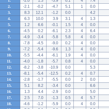
1.
-2.0
1.3
-3.9
0.1
4
7.4
2.
-2.1
-0.2
-4.7
5.1
1
0.0
3.
8.3
12.1
-1.2
0.0
4.2
4.
6.3
10.0
3.9
3.1
4
1.3
5.
1.2
6.6
-0.1
1.5
4
0.0
6.
-4.5
0.2
-6.1
2.3
4
6.4
7.
-4.9
-3.4
-5.8
5.8
4
0.0
8.
-7.8
-4.5
-9.0
0.2
4
0.0
9.
-7.2
-5.4
-9.6
1.3
4
0.0
10.
-5.5
-4.4
-6.1
1.9
4
0.0
11.
-4.0
-1.8
-5.7
0.8
4
0.0
12.
-8.2
-3.8
-10.9
0.0
5.3
13.
-8.1
-5.4
-12.5
0.2
4
0.7
14.
-2.8
-1.7
-5.5
0.0
2
0.0
15.
5.1
8.2
-3.4
0.0
6.6
16.
1.3
4.4
-2.9
0.0
5.0
17.
2.5
7.0
-1.3
0.5
4
5.7
18.
-4.6
-1.2
-5.9
0.0
4
0.0