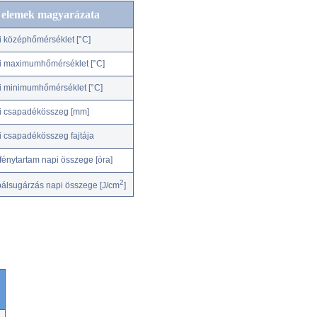
c elemek magyarázata
i középhőmérséklet [°C]
i maximumhőmérséklet [°C]
i minimumhőmérséklet [°C]
i csapadékösszeg [mm]
i csapadékösszeg fajtája
fénytartam napi összege [óra]
2
bálsugárzás napi összege [J/cm
]