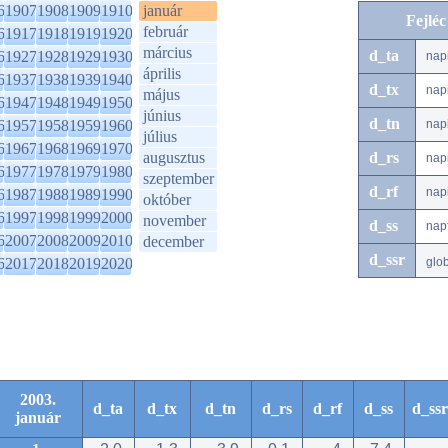
6
1907
1908
1909
1910
január
Fejlé
február
6
1917
1918
1919
1920
március
d_ta
6
1927
1928
1929
1930
nap
április
6
1937
1938
1939
1940
d_tx
nap
május
6
1947
1948
1949
1950
június
d_tn
6
1957
1958
1959
1960
nap
július
6
1967
1968
1969
1970
augusztus
d_rs
nap
6
1977
1978
1979
1980
szeptember
d_rf
nap
6
1987
1988
1989
1990
október
6
1997
1998
1999
2000
november
d_ss
nap
6
2007
2008
2009
2010
december
d_ssr
6
2017
2018
2019
2020
glo
2003.
d_ta
d_tx
d_tn
d_rs
d_rf
d_ss
d_ssr
január