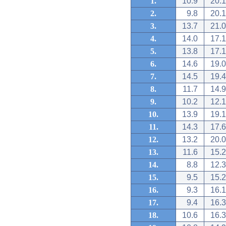
1.
10.9
20.1
2.
9.8
20.1
3.
13.7
21.0
4.
14.0
17.1
5.
13.8
17.1
6.
14.6
19.0
7.
14.5
19.4
8.
11.7
14.9
9.
10.2
12.1
10.
13.9
19.1
11.
14.3
17.6
12.
13.2
20.0
13.
11.6
15.2
14.
8.8
12.3
15.
9.5
15.2
16.
9.3
16.1
17.
9.4
16.3
18.
10.6
16.3