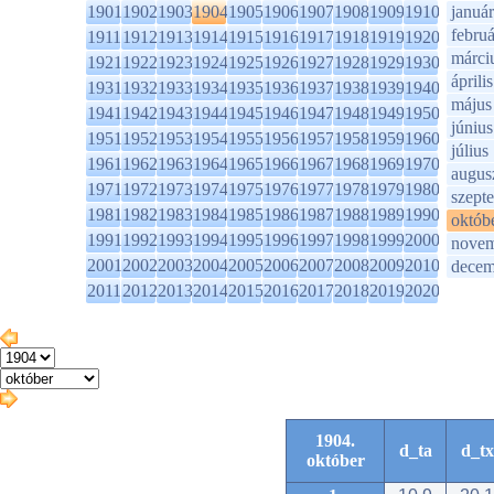
1901
1902
1903
1904
1905
1906
1907
1908
1909
1910
január
februá
1911
1912
1913
1914
1915
1916
1917
1918
1919
1920
márci
1921
1922
1923
1924
1925
1926
1927
1928
1929
1930
április
1931
1932
1933
1934
1935
1936
1937
1938
1939
1940
május
1941
1942
1943
1944
1945
1946
1947
1948
1949
1950
június
1951
1952
1953
1954
1955
1956
1957
1958
1959
1960
július
1961
1962
1963
1964
1965
1966
1967
1968
1969
1970
augus
1971
1972
1973
1974
1975
1976
1977
1978
1979
1980
szept
1981
1982
1983
1984
1985
1986
1987
1988
1989
1990
októb
1991
1992
1993
1994
1995
1996
1997
1998
1999
2000
novem
2001
2002
2003
2004
2005
2006
2007
2008
2009
2010
decem
2011
2012
2013
2014
2015
2016
2017
2018
2019
2020
1904.
d_ta
d_tx
október