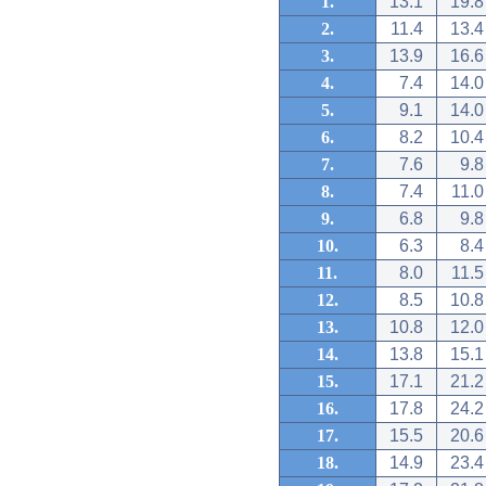
1.
13.1
19.8
2.
11.4
13.4
3.
13.9
16.6
4.
7.4
14.0
5.
9.1
14.0
6.
8.2
10.4
7.
7.6
9.8
8.
7.4
11.0
9.
6.8
9.8
10.
6.3
8.4
11.
8.0
11.5
12.
8.5
10.8
13.
10.8
12.0
14.
13.8
15.1
15.
17.1
21.2
16.
17.8
24.2
17.
15.5
20.6
18.
14.9
23.4