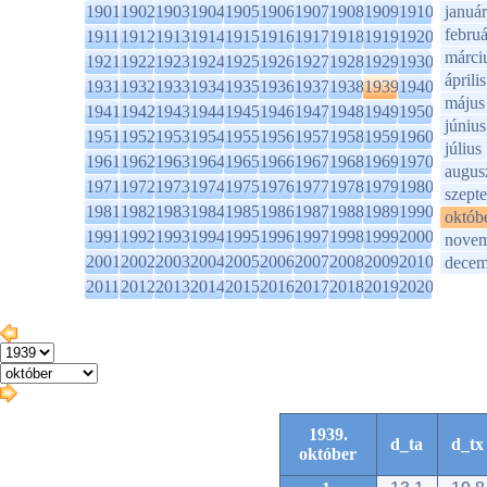
1901
1902
1903
1904
1905
1906
1907
1908
1909
1910
január
februá
1911
1912
1913
1914
1915
1916
1917
1918
1919
1920
márci
1921
1922
1923
1924
1925
1926
1927
1928
1929
1930
április
1931
1932
1933
1934
1935
1936
1937
1938
1939
1940
május
1941
1942
1943
1944
1945
1946
1947
1948
1949
1950
június
1951
1952
1953
1954
1955
1956
1957
1958
1959
1960
július
1961
1962
1963
1964
1965
1966
1967
1968
1969
1970
augus
1971
1972
1973
1974
1975
1976
1977
1978
1979
1980
szept
1981
1982
1983
1984
1985
1986
1987
1988
1989
1990
októb
1991
1992
1993
1994
1995
1996
1997
1998
1999
2000
novem
2001
2002
2003
2004
2005
2006
2007
2008
2009
2010
decem
2011
2012
2013
2014
2015
2016
2017
2018
2019
2020
1939.
d_ta
d_tx
október