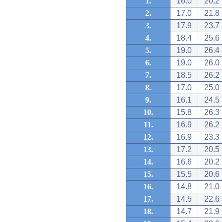
1.
16.0
20.2
2.
17.0
21.8
3.
17.9
23.7
4.
18.4
25.6
5.
19.0
26.4
6.
19.0
26.0
7.
18.5
26.2
8.
17.0
25.0
9.
16.1
24.5
10.
15.8
26.3
11.
16.9
26.2
12.
16.9
23.3
13.
17.2
20.5
14.
16.6
20.2
15.
15.5
20.6
16.
14.8
21.0
17.
14.5
22.6
18.
14.7
21.9