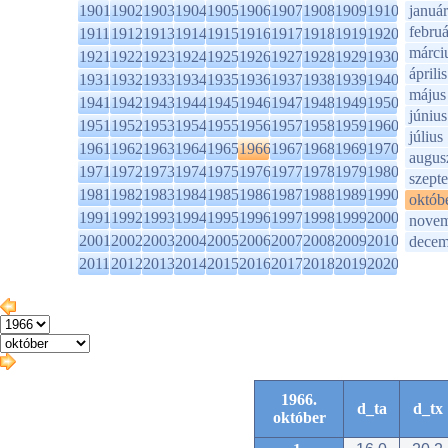
1901
1902
1903
1904
1905
1906
1907
1908
1909
1910
január
februá
1911
1912
1913
1914
1915
1916
1917
1918
1919
1920
márci
1921
1922
1923
1924
1925
1926
1927
1928
1929
1930
április
1931
1932
1933
1934
1935
1936
1937
1938
1939
1940
május
1941
1942
1943
1944
1945
1946
1947
1948
1949
1950
június
1951
1952
1953
1954
1955
1956
1957
1958
1959
1960
július
1961
1962
1963
1964
1965
1966
1967
1968
1969
1970
augus
1971
1972
1973
1974
1975
1976
1977
1978
1979
1980
szept
1981
1982
1983
1984
1985
1986
1987
1988
1989
1990
októb
1991
1992
1993
1994
1995
1996
1997
1998
1999
2000
novem
2001
2002
2003
2004
2005
2006
2007
2008
2009
2010
decem
2011
2012
2013
2014
2015
2016
2017
2018
2019
2020
1966.
d_ta
d_tx
október