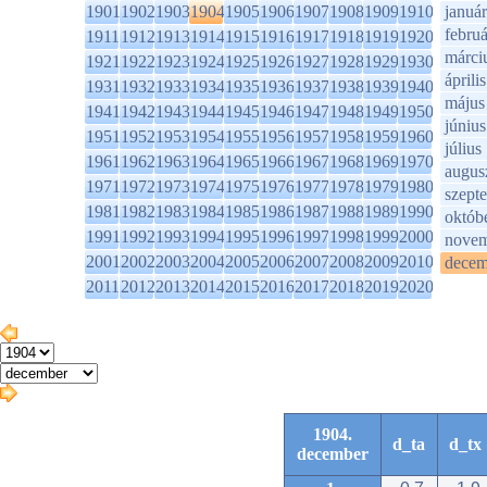
1901
1902
1903
1904
1905
1906
1907
1908
1909
1910
január
februá
1911
1912
1913
1914
1915
1916
1917
1918
1919
1920
márci
1921
1922
1923
1924
1925
1926
1927
1928
1929
1930
április
1931
1932
1933
1934
1935
1936
1937
1938
1939
1940
május
1941
1942
1943
1944
1945
1946
1947
1948
1949
1950
június
1951
1952
1953
1954
1955
1956
1957
1958
1959
1960
július
1961
1962
1963
1964
1965
1966
1967
1968
1969
1970
augus
1971
1972
1973
1974
1975
1976
1977
1978
1979
1980
szept
1981
1982
1983
1984
1985
1986
1987
1988
1989
1990
októb
1991
1992
1993
1994
1995
1996
1997
1998
1999
2000
novem
2001
2002
2003
2004
2005
2006
2007
2008
2009
2010
decem
2011
2012
2013
2014
2015
2016
2017
2018
2019
2020
1904.
d_ta
d_tx
december