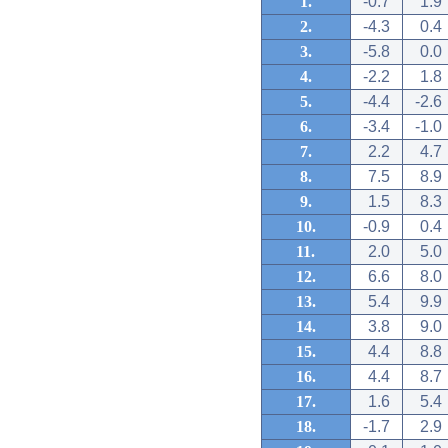
1.
-0.7
1.9
2.
-4.3
0.4
3.
-5.8
0.0
4.
-2.2
1.8
5.
-4.4
-2.6
6.
-3.4
-1.0
7.
2.2
4.7
8.
7.5
8.9
9.
1.5
8.3
10.
-0.9
0.4
11.
2.0
5.0
12.
6.6
8.0
13.
5.4
9.9
14.
3.8
9.0
15.
4.4
8.8
16.
4.4
8.7
17.
1.6
5.4
18.
-1.7
2.9