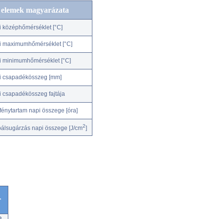
c elemek magyarázata
i középhőmérséklet [°C]
i maximumhőmérséklet [°C]
i minimumhőmérséklet [°C]
i csapadékösszeg [mm]
i csapadékösszeg fajtája
fénytartam napi összege [óra]
2
bálsugárzás napi összege [J/cm
]
r