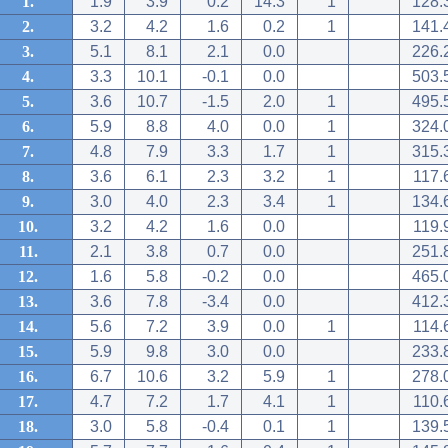
1.
1.9
3.9
0.2
14.3
1
128.
2.
3.2
4.2
1.6
0.2
1
141.
3.
5.1
8.1
2.1
0.0
226.
4.
3.3
10.1
-0.1
0.0
503.
5.
3.6
10.7
-1.5
2.0
1
495.
6.
5.9
8.8
4.0
0.0
1
324.
7.
4.8
7.9
3.3
1.7
1
315.
8.
3.6
6.1
2.3
3.2
1
117.
9.
3.0
4.0
2.3
3.4
1
134.
10.
3.2
4.2
1.6
0.0
119.
11.
2.1
3.8
0.7
0.0
251.
12.
1.6
5.8
-0.2
0.0
465.
13.
3.6
7.8
-3.4
0.0
412.
14.
5.6
7.2
3.9
0.0
1
114.
15.
5.9
9.8
3.0
0.0
233.
16.
6.7
10.6
3.2
5.9
1
278.
17.
4.7
7.2
1.7
4.1
1
110.
18.
3.0
5.8
-0.4
0.1
1
139.