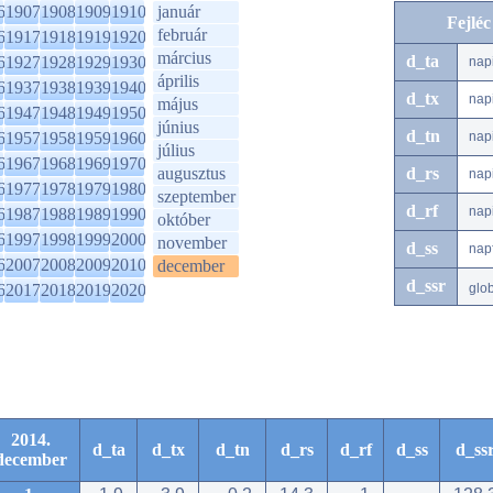
6
1907
1908
1909
1910
január
Fejlé
február
6
1917
1918
1919
1920
március
d_ta
6
1927
1928
1929
1930
nap
április
6
1937
1938
1939
1940
d_tx
nap
május
6
1947
1948
1949
1950
június
d_tn
6
1957
1958
1959
1960
nap
július
6
1967
1968
1969
1970
augusztus
d_rs
nap
6
1977
1978
1979
1980
szeptember
d_rf
nap
6
1987
1988
1989
1990
október
6
1997
1998
1999
2000
november
d_ss
nap
6
2007
2008
2009
2010
december
d_ssr
6
2017
2018
2019
2020
glo
2014.
d_ta
d_tx
d_tn
d_rs
d_rf
d_ss
d_ss
december