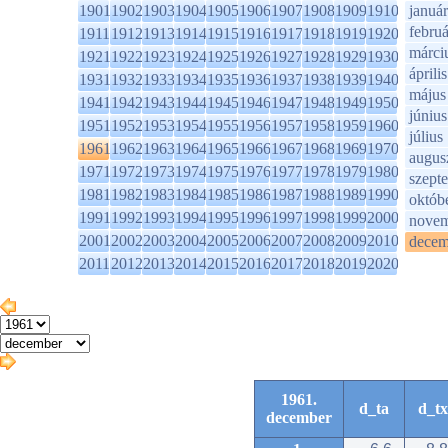
1901
1902
1903
1904
1905
1906
1907
1908
1909
1910
január
februá
1911
1912
1913
1914
1915
1916
1917
1918
1919
1920
márci
1921
1922
1923
1924
1925
1926
1927
1928
1929
1930
április
1931
1932
1933
1934
1935
1936
1937
1938
1939
1940
május
1941
1942
1943
1944
1945
1946
1947
1948
1949
1950
június
1951
1952
1953
1954
1955
1956
1957
1958
1959
1960
július
1961
1962
1963
1964
1965
1966
1967
1968
1969
1970
augus
1971
1972
1973
1974
1975
1976
1977
1978
1979
1980
szept
1981
1982
1983
1984
1985
1986
1987
1988
1989
1990
októb
1991
1992
1993
1994
1995
1996
1997
1998
1999
2000
novem
2001
2002
2003
2004
2005
2006
2007
2008
2009
2010
decem
2011
2012
2013
2014
2015
2016
2017
2018
2019
2020
1961.
d_ta
d_tx
december