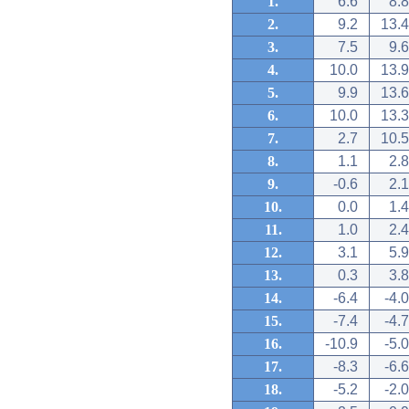
1.
6.6
8.8
2.
9.2
13.4
3.
7.5
9.6
4.
10.0
13.9
5.
9.9
13.6
6.
10.0
13.3
7.
2.7
10.5
8.
1.1
2.8
9.
-0.6
2.1
10.
0.0
1.4
11.
1.0
2.4
12.
3.1
5.9
13.
0.3
3.8
14.
-6.4
-4.0
15.
-7.4
-4.7
16.
-10.9
-5.0
17.
-8.3
-6.6
18.
-5.2
-2.0