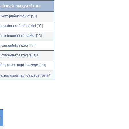
c elemek magyarázata
i középhőmérséklet [°C]
i maximumhőmérséklet [°C]
i minimumhőmérséklet [°C]
i csapadékösszeg [mm]
i csapadékösszeg fajtája
fénytartam napi összege [óra]
2
bálsugárzás napi összege [J/cm
]
r