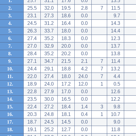
1.
25.7
31.1
17.6
0.0
13.5
2.
25.5
32.0
19.5
2.8
7
11.5
3.
23.1
27.3
18.6
0.0
9.7
4.
24.5
31.2
16.4
0.0
14.3
5.
26.3
33.7
18.0
0.0
14.4
6.
27.4
35.2
18.3
0.0
12.3
7.
27.0
32.9
20.0
0.0
13.7
8.
28.4
35.2
20.2
0.0
13.8
9.
27.1
34.7
21.5
2.1
7
11.4
10.
24.4
29.1
18.8
4.2
7
13.2
11.
22.0
27.4
18.0
24.0
7
4.4
12.
18.9
24.0
17.2
12.0
1
0.5
13.
22.8
27.9
17.0
0.0
12.6
14.
23.5
30.0
16.5
0.0
12.2
15.
22.4
27.2
18.4
1.4
3
9.8
16.
20.3
24.8
18.1
0.4
1
10.7
17.
18.7
24.5
14.5
0.0
9.0
18.
19.1
25.2
12.7
0.0
11.8