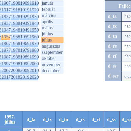
6
1907
1908
1909
1910
január
Fejlé
február
6
1917
1918
1919
1920
március
d_ta
6
1927
1928
1929
1930
nap
április
6
1937
1938
1939
1940
d_tx
nap
május
6
1947
1948
1949
1950
június
d_tn
6
1957
1958
1959
1960
nap
július
6
1967
1968
1969
1970
augusztus
d_rs
nap
6
1977
1978
1979
1980
szeptember
d_rf
nap
6
1987
1988
1989
1990
október
6
1997
1998
1999
2000
november
d_ss
nap
6
2007
2008
2009
2010
december
d_ssr
6
2017
2018
2019
2020
glo
1957.
d_ta
d_tx
d_tn
d_rs
d_rf
d_ss
d_ss
július