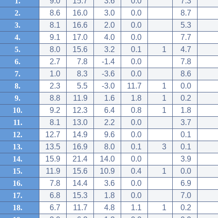
1.
9.0
15.7
3.6
0.0
7.3
2.
8.6
16.0
3.0
0.0
8.7
3.
8.1
16.6
2.0
0.0
5.3
4.
9.1
17.0
4.0
0.0
7.7
5.
8.0
15.6
3.2
0.1
1
4.7
6.
2.7
7.8
-1.4
0.0
7.8
7.
1.0
8.3
-3.6
0.0
8.6
8.
2.3
5.5
-3.0
11.7
1
0.0
9.
8.8
11.9
1.6
1.8
1
0.2
10.
9.2
12.3
6.4
0.8
1
1.8
11.
8.1
13.0
2.2
0.0
3.7
12.
12.7
14.9
9.6
0.0
0.1
13.
13.5
16.9
8.0
0.1
3
0.1
14.
15.9
21.4
14.0
0.0
3.9
15.
11.9
15.6
10.9
0.4
1
0.0
16.
7.8
14.4
3.6
0.0
6.9
17.
6.8
15.3
1.8
0.0
7.0
18.
6.7
11.7
4.8
1.1
1
0.2