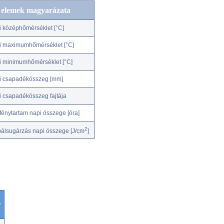
c elemek magyarázata
i középhőmérséklet [°C]
i maximumhőmérséklet [°C]
i minimumhőmérséklet [°C]
i csapadékösszeg [mm]
i csapadékösszeg fajtája
fénytartam napi összege [óra]
2
bálsugárzás napi összege [J/cm
]
r