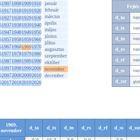
6
1907
1908
1909
1910
január
Fejlé
február
6
1917
1918
1919
1920
március
d_ta
6
1927
1928
1929
1930
nap
április
6
1937
1938
1939
1940
d_tx
nap
május
6
1947
1948
1949
1950
június
d_tn
6
1957
1958
1959
1960
nap
július
6
1967
1968
1969
1970
augusztus
d_rs
nap
6
1977
1978
1979
1980
szeptember
d_rf
nap
6
1987
1988
1989
1990
október
6
1997
1998
1999
2000
november
d_ss
nap
6
2007
2008
2009
2010
december
d_ssr
6
2017
2018
2019
2020
glo
1969.
d_ta
d_tx
d_tn
d_rs
d_rf
d_ss
d_ss
november