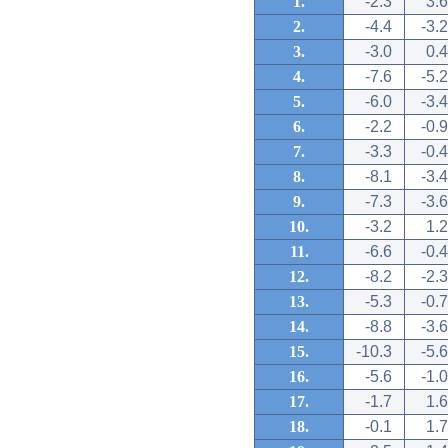
1.
-2.3
3.6
2.
-4.4
-3.2
3.
-3.0
0.4
4.
-7.6
-5.2
5.
-6.0
-3.4
6.
-2.2
-0.9
7.
-3.3
-0.4
8.
-8.1
-3.4
9.
-7.3
-3.6
10.
-3.2
1.2
11.
-6.6
-0.4
12.
-8.2
-2.3
13.
-5.3
-0.7
14.
-8.8
-3.6
15.
-10.3
-5.6
16.
-5.6
-1.0
17.
-1.7
1.6
18.
-0.1
1.7