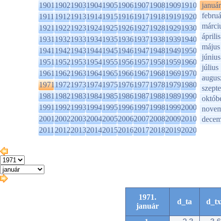
1901
1902
1903
1904
1905
1906
1907
1908
1909
1910
január
februá
1911
1912
1913
1914
1915
1916
1917
1918
1919
1920
márci
1921
1922
1923
1924
1925
1926
1927
1928
1929
1930
április
1931
1932
1933
1934
1935
1936
1937
1938
1939
1940
május
1941
1942
1943
1944
1945
1946
1947
1948
1949
1950
június
1951
1952
1953
1954
1955
1956
1957
1958
1959
1960
július
1961
1962
1963
1964
1965
1966
1967
1968
1969
1970
augus
1971
1972
1973
1974
1975
1976
1977
1978
1979
1980
szept
1981
1982
1983
1984
1985
1986
1987
1988
1989
1990
októb
1991
1992
1993
1994
1995
1996
1997
1998
1999
2000
novem
2001
2002
2003
2004
2005
2006
2007
2008
2009
2010
decem
2011
2012
2013
2014
2015
2016
2017
2018
2019
2020
1971.
d_ta
d_tx
január