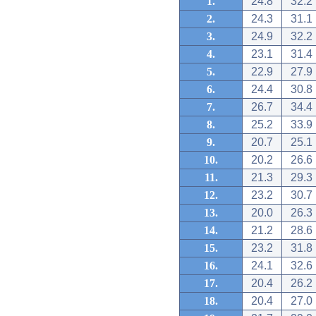
1.
24.8
32.2
2.
24.3
31.1
3.
24.9
32.2
4.
23.1
31.4
5.
22.9
27.9
6.
24.4
30.8
7.
26.7
34.4
8.
25.2
33.9
9.
20.7
25.1
10.
20.2
26.6
11.
21.3
29.3
12.
23.2
30.7
13.
20.0
26.3
14.
21.2
28.6
15.
23.2
31.8
16.
24.1
32.6
17.
20.4
26.2
18.
20.4
27.0