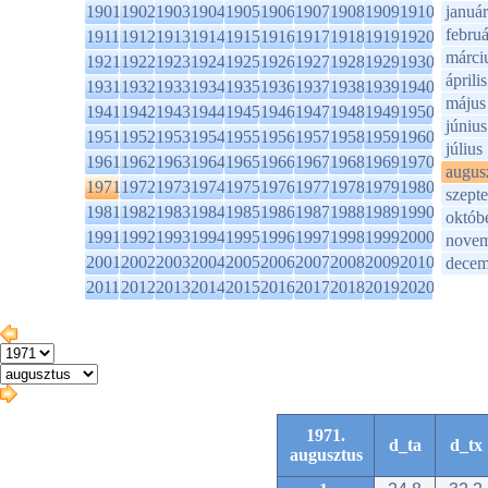
1901
1902
1903
1904
1905
1906
1907
1908
1909
1910
január
februá
1911
1912
1913
1914
1915
1916
1917
1918
1919
1920
márci
1921
1922
1923
1924
1925
1926
1927
1928
1929
1930
április
1931
1932
1933
1934
1935
1936
1937
1938
1939
1940
május
1941
1942
1943
1944
1945
1946
1947
1948
1949
1950
június
1951
1952
1953
1954
1955
1956
1957
1958
1959
1960
július
1961
1962
1963
1964
1965
1966
1967
1968
1969
1970
augus
1971
1972
1973
1974
1975
1976
1977
1978
1979
1980
szept
1981
1982
1983
1984
1985
1986
1987
1988
1989
1990
októb
1991
1992
1993
1994
1995
1996
1997
1998
1999
2000
novem
2001
2002
2003
2004
2005
2006
2007
2008
2009
2010
decem
2011
2012
2013
2014
2015
2016
2017
2018
2019
2020
1971.
d_ta
d_tx
augusztus