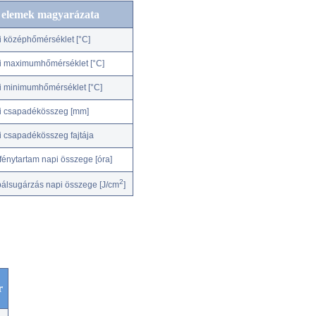
c elemek magyarázata
i középhőmérséklet [°C]
i maximumhőmérséklet [°C]
i minimumhőmérséklet [°C]
i csapadékösszeg [mm]
i csapadékösszeg fajtája
fénytartam napi összege [óra]
2
bálsugárzás napi összege [J/cm
]
r