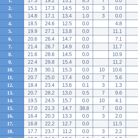
1.
17.3
19.2
15.1
8.5
7
0.0
2.
15.1
17.3
14.5
5.0
3
0.0
3.
14.8
17.1
13.4
1.0
3
0.0
4.
18.5
24.6
12.5
0.0
4.8
5.
19.9
27.1
13.8
0.0
11.1
6.
20.6
26.4
14.7
0.0
7.1
7.
21.4
26.7
14.9
0.0
11.7
8.
21.6
28.6
14.5
0.0
10.9
9.
22.4
29.8
15.4
0.0
11.2
10.
22.8
30.1
15.3
0.0
10
10.6
11.
20.7
25.0
17.4
0.0
7
5.6
12.
18.4
23.4
13.6
0.1
3
1.3
13.
20.7
28.2
13.0
0.5
7
9.6
14.
19.5
24.5
15.7
0.0
10
4.1
15.
17.0
21.3
14.7
38.8
7
0.0
16.
16.4
20.3
13.3
0.0
3
2.0
17.
16.8
22.2
12.7
0.0
11.5
18.
17.7
23.7
11.2
0.0
3
2.2