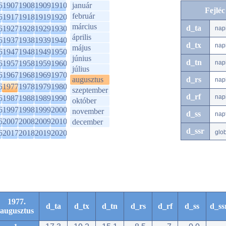
6
1907
1908
1909
1910
január
Fejlé
február
6
1917
1918
1919
1920
március
d_ta
6
1927
1928
1929
1930
nap
április
6
1937
1938
1939
1940
d_tx
nap
május
6
1947
1948
1949
1950
június
d_tn
6
1957
1958
1959
1960
nap
július
6
1967
1968
1969
1970
augusztus
d_rs
nap
6
1977
1978
1979
1980
szeptember
d_rf
nap
6
1987
1988
1989
1990
október
6
1997
1998
1999
2000
november
d_ss
nap
6
2007
2008
2009
2010
december
d_ssr
6
2017
2018
2019
2020
glo
1977.
d_ta
d_tx
d_tn
d_rs
d_rf
d_ss
d_ss
augusztus