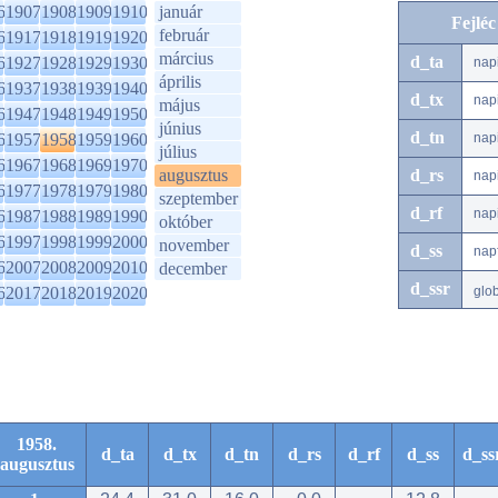
6
1907
1908
1909
1910
január
Fejlé
február
6
1917
1918
1919
1920
március
d_ta
6
1927
1928
1929
1930
nap
április
6
1937
1938
1939
1940
d_tx
nap
május
6
1947
1948
1949
1950
június
d_tn
6
1957
1958
1959
1960
nap
július
6
1967
1968
1969
1970
augusztus
d_rs
nap
6
1977
1978
1979
1980
szeptember
d_rf
nap
6
1987
1988
1989
1990
október
6
1997
1998
1999
2000
november
d_ss
nap
6
2007
2008
2009
2010
december
d_ssr
6
2017
2018
2019
2020
glo
1958.
d_ta
d_tx
d_tn
d_rs
d_rf
d_ss
d_ss
augusztus