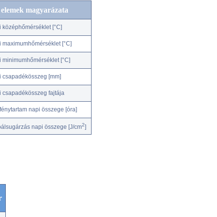
c elemek magyarázata
i középhőmérséklet [°C]
i maximumhőmérséklet [°C]
i minimumhőmérséklet [°C]
i csapadékösszeg [mm]
i csapadékösszeg fajtája
fénytartam napi összege [óra]
2
bálsugárzás napi összege [J/cm
]
r