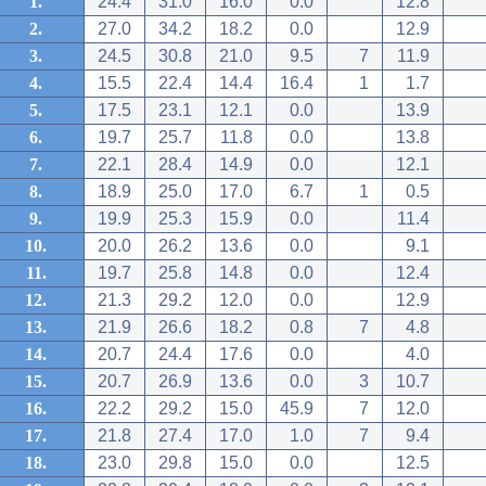
1.
24.4
31.0
16.0
0.0
12.8
2.
27.0
34.2
18.2
0.0
12.9
3.
24.5
30.8
21.0
9.5
7
11.9
4.
15.5
22.4
14.4
16.4
1
1.7
5.
17.5
23.1
12.1
0.0
13.9
6.
19.7
25.7
11.8
0.0
13.8
7.
22.1
28.4
14.9
0.0
12.1
8.
18.9
25.0
17.0
6.7
1
0.5
9.
19.9
25.3
15.9
0.0
11.4
10.
20.0
26.2
13.6
0.0
9.1
11.
19.7
25.8
14.8
0.0
12.4
12.
21.3
29.2
12.0
0.0
12.9
13.
21.9
26.6
18.2
0.8
7
4.8
14.
20.7
24.4
17.6
0.0
4.0
15.
20.7
26.9
13.6
0.0
3
10.7
16.
22.2
29.2
15.0
45.9
7
12.0
17.
21.8
27.4
17.0
1.0
7
9.4
18.
23.0
29.8
15.0
0.0
12.5