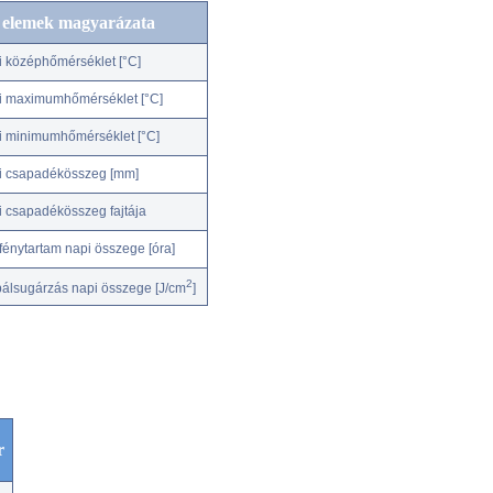
c elemek magyarázata
i középhőmérséklet [°C]
i maximumhőmérséklet [°C]
i minimumhőmérséklet [°C]
i csapadékösszeg [mm]
i csapadékösszeg fajtája
fénytartam napi összege [óra]
2
bálsugárzás napi összege [J/cm
]
r