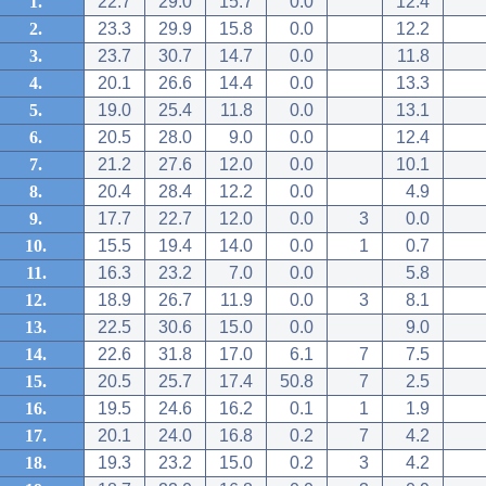
1.
22.7
29.0
15.7
0.0
12.4
2.
23.3
29.9
15.8
0.0
12.2
3.
23.7
30.7
14.7
0.0
11.8
4.
20.1
26.6
14.4
0.0
13.3
5.
19.0
25.4
11.8
0.0
13.1
6.
20.5
28.0
9.0
0.0
12.4
7.
21.2
27.6
12.0
0.0
10.1
8.
20.4
28.4
12.2
0.0
4.9
9.
17.7
22.7
12.0
0.0
3
0.0
10.
15.5
19.4
14.0
0.0
1
0.7
11.
16.3
23.2
7.0
0.0
5.8
12.
18.9
26.7
11.9
0.0
3
8.1
13.
22.5
30.6
15.0
0.0
9.0
14.
22.6
31.8
17.0
6.1
7
7.5
15.
20.5
25.7
17.4
50.8
7
2.5
16.
19.5
24.6
16.2
0.1
1
1.9
17.
20.1
24.0
16.8
0.2
7
4.2
18.
19.3
23.2
15.0
0.2
3
4.2