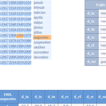
6
1907
1908
1909
1910
január
Fejlé
február
6
1917
1918
1919
1920
március
d_ta
6
1927
1928
1929
1930
nap
április
6
1937
1938
1939
1940
d_tx
nap
május
6
1947
1948
1949
1950
június
d_tn
6
1957
1958
1959
1960
nap
július
6
1967
1968
1969
1970
augusztus
d_rs
nap
6
1977
1978
1979
1980
szeptember
d_rf
nap
6
1987
1988
1989
1990
október
6
1997
1998
1999
2000
november
d_ss
nap
6
2007
2008
2009
2010
december
d_ssr
6
2017
2018
2019
2020
glo
1969.
d_ta
d_tx
d_tn
d_rs
d_rf
d_ss
d_ss
augusztus