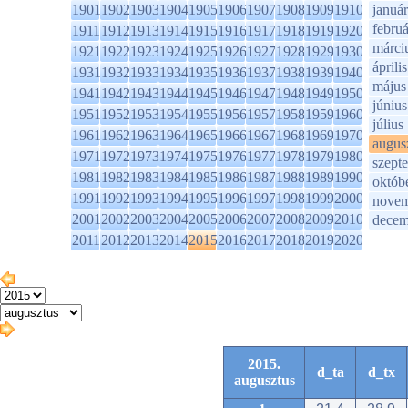
1901
1902
1903
1904
1905
1906
1907
1908
1909
1910
január
februá
1911
1912
1913
1914
1915
1916
1917
1918
1919
1920
márci
1921
1922
1923
1924
1925
1926
1927
1928
1929
1930
április
1931
1932
1933
1934
1935
1936
1937
1938
1939
1940
május
1941
1942
1943
1944
1945
1946
1947
1948
1949
1950
június
1951
1952
1953
1954
1955
1956
1957
1958
1959
1960
július
1961
1962
1963
1964
1965
1966
1967
1968
1969
1970
augus
1971
1972
1973
1974
1975
1976
1977
1978
1979
1980
szept
1981
1982
1983
1984
1985
1986
1987
1988
1989
1990
októb
1991
1992
1993
1994
1995
1996
1997
1998
1999
2000
novem
2001
2002
2003
2004
2005
2006
2007
2008
2009
2010
decem
2011
2012
2013
2014
2015
2016
2017
2018
2019
2020
2015.
d_ta
d_tx
augusztus