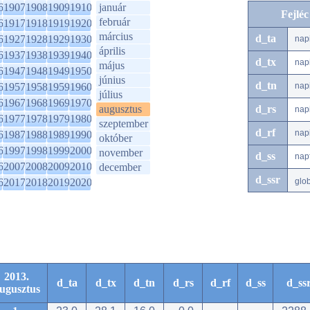
6
1907
1908
1909
1910
január
Fejlé
február
6
1917
1918
1919
1920
március
d_ta
6
1927
1928
1929
1930
nap
április
6
1937
1938
1939
1940
d_tx
nap
május
6
1947
1948
1949
1950
június
d_tn
6
1957
1958
1959
1960
nap
július
6
1967
1968
1969
1970
augusztus
d_rs
nap
6
1977
1978
1979
1980
szeptember
d_rf
nap
6
1987
1988
1989
1990
október
6
1997
1998
1999
2000
november
d_ss
nap
6
2007
2008
2009
2010
december
d_ssr
6
2017
2018
2019
2020
glo
2013.
d_ta
d_tx
d_tn
d_rs
d_rf
d_ss
d_ss
ugusztus