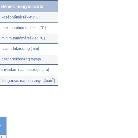
c elemek magyarázata
i középhőmérséklet [°C]
i maximumhőmérséklet [°C]
i minimumhőmérséklet [°C]
i csapadékösszeg [mm]
i csapadékösszeg fajtája
fénytartam napi összege [óra]
2
bálsugárzás napi összege [J/cm
]
r