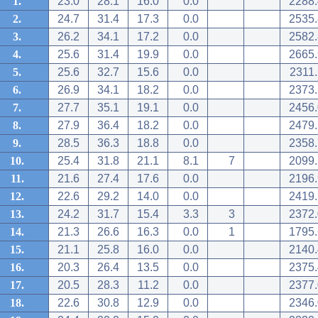
1.
23.0
28.1
16.0
0.0
2288.
2.
24.7
31.4
17.3
0.0
2535.
3.
26.2
34.1
17.2
0.0
2582.
4.
25.6
31.4
19.9
0.0
2665.
5.
25.6
32.7
15.6
0.0
2311.
6.
26.9
34.1
18.2
0.0
2373.
7.
27.7
35.1
19.1
0.0
2456.
8.
27.9
36.4
18.2
0.0
2479.
9.
28.5
36.3
18.8
0.0
2358.
10.
25.4
31.8
21.1
8.1
7
2099.
11.
21.6
27.4
17.6
0.0
2196.
12.
22.6
29.2
14.0
0.0
2419.
13.
24.2
31.7
15.4
3.3
3
2372.
14.
21.3
26.6
16.3
0.0
1
1795.
15.
21.1
25.8
16.0
0.0
2140.
16.
20.3
26.4
13.5
0.0
2375.
17.
20.5
28.3
11.2
0.0
2377.
18.
22.6
30.8
12.9
0.0
2346.